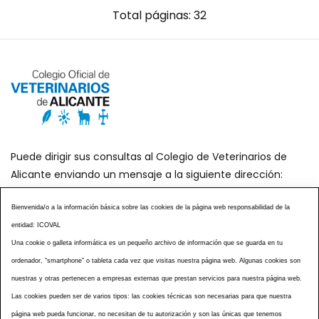
Total páginas: 32
Puede dirigir sus consultas al Colegio de Veterinarios de
Alicante enviando un mensaje a la siguiente dirección:
secretaria@icoval.org
Bienvenida/o a la información básica sobre las cookies de la página web responsabilidad de la
entidad: ICOVAL
¿SABÍAS QUÉ?
AGENDA DE ACTOS
Una cookie o galleta informática es un pequeño archivo de información que se guarda en tu
CENTROS VETERINARIOS
TABLÓN ANUNCIOS
ordenador, “smartphone” o tableta cada vez que visitas nuestra página web. Algunas cookies son
CURSOS Y EVENTOS
TÉRMINOS Y CONDICIONES
nuestras y otras pertenecen a empresas externas que prestan servicios para nuestra página web.
ESPECIAL COVID 19
Las cookies pueden ser de varios tipos: las cookies técnicas son necesarias para que nuestra
página web pueda funcionar, no necesitan de tu autorización y son las únicas que tenemos