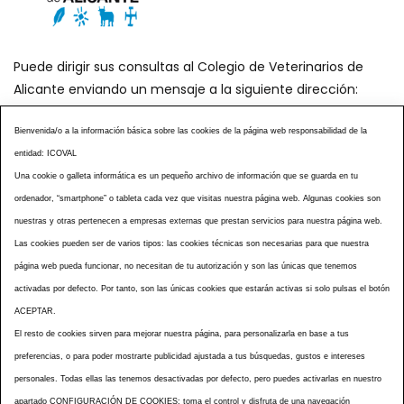
Puede dirigir sus consultas al Colegio de Veterinarios de
Alicante enviando un mensaje a la siguiente dirección:
secretaria@icoval.org
Bienvenida/o a la información básica sobre las cookies de la página web responsabilidad de la
entidad: ICOVAL
¿SABÍAS QUÉ?
AGENDA DE ACTOS
Una cookie o galleta informática es un pequeño archivo de información que se guarda en tu
CENTROS VETERINARIOS
TABLÓN ANUNCIOS
ordenador, “smartphone” o tableta cada vez que visitas nuestra página web. Algunas cookies son
CURSOS Y EVENTOS
TÉRMINOS Y CONDICIONES
nuestras y otras pertenecen a empresas externas que prestan servicios para nuestra página web.
Las cookies pueden ser de varios tipos: las cookies técnicas son necesarias para que nuestra
ESPECIAL COVID 19
página web pueda funcionar, no necesitan de tu autorización y son las únicas que tenemos
HISTORIA DE LA PROFESIÓN VETERINARIA ALICANTINA
activadas por defecto. Por tanto, son las únicas cookies que estarán activas si solo pulsas el botón
NOTICIAS
MULTIMEDIAS
BOLETINES CONSELL
ACEPTAR.
ACCESIBILIDAD
AVISO LEGAL
POLÍTICA PRIVACIDAD
El resto de cookies sirven para mejorar nuestra página, para personalizarla en base a tus
preferencias, o para poder mostrarte publicidad ajustada a tus búsquedas, gustos e intereses
POLÍTICA DE COOKIES
NOTICIAS ICOVAL
NOTICIAS OCV
personales. Todas ellas las tenemos desactivadas por defecto, pero puedes activarlas en nuestro
MAPA WEB
apartado CONFIGURACIÓN DE COOKIES: toma el control y disfruta de una navegación