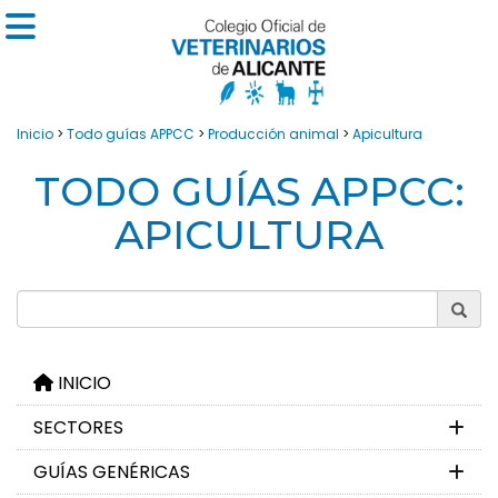
Inicio
>
Todo guías APPCC
>
Producción animal
>
Apicultura
TODO GUÍAS APPCC:
APICULTURA
INICIO
SECTORES
GUÍAS GENÉRICAS