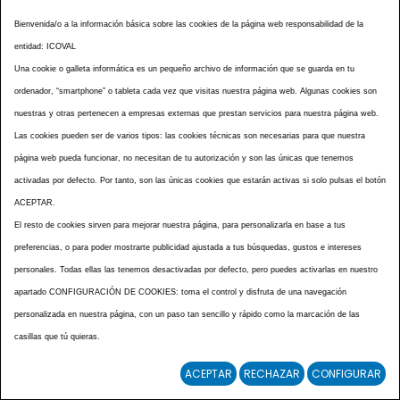
ELX/ELCHE
Bienvenida/o a la información básica sobre las cookies de la página web responsabilidad de la
Mejorada del Campo
entidad: ICOVAL
Una cookie o galleta informática es un pequeño archivo de información que se guarda en tu
MONCADA
ordenador, “smartphone” o tableta cada vez que visitas nuestra página web. Algunas cookies son
Alcázar de San Juan
nuestras y otras pertenecen a empresas externas que prestan servicios para nuestra página web.
Las cookies pueden ser de varios tipos: las cookies técnicas son necesarias para que nuestra
BENIGÀNIM / OLLERIA
página web pueda funcionar, no necesitan de tu autorización y son las únicas que tenemos
Molina de Segura
activadas por defecto. Por tanto, son las únicas cookies que estarán activas si solo pulsas el botón
ACEPTAR.
Cartagena
El resto de cookies sirven para mejorar nuestra página, para personalizarla en base a tus
Santa Pola
preferencias, o para poder mostrarte publicidad ajustada a tus búsquedas, gustos e intereses
personales. Todas ellas las tenemos desactivadas por defecto, pero puedes activarlas en nuestro
gironella
apartado CONFIGURACIÓN DE COOKIES: toma el control y disfruta de una navegación
Benejama
personalizada en nuestra página, con un paso tan sencillo y rápido como la marcación de las
casillas que tú quieras.
Guadalajara
ACEPTAR
RECHAZAR
CONFIGURAR
Gavarres