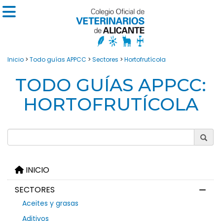
Inicio
>
Todo guías APPCC
>
Sectores
>
Hortofrutícola
TODO GUÍAS APPCC:
HORTOFRUTÍCOLA
INICIO
SECTORES
Aceites y grasas
Aditivos