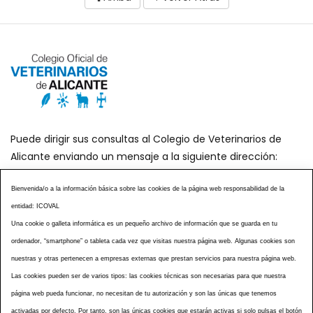
Puede dirigir sus consultas al Colegio de Veterinarios de
Alicante enviando un mensaje a la siguiente dirección:
secretaria@icoval.org
Bienvenida/o a la información básica sobre las cookies de la página web responsabilidad de la
entidad: ICOVAL
¿SABÍAS QUÉ?
AGENDA DE ACTOS
Una cookie o galleta informática es un pequeño archivo de información que se guarda en tu
CENTROS VETERINARIOS
TABLÓN ANUNCIOS
ordenador, “smartphone” o tableta cada vez que visitas nuestra página web. Algunas cookies son
CURSOS Y EVENTOS
TÉRMINOS Y CONDICIONES
nuestras y otras pertenecen a empresas externas que prestan servicios para nuestra página web.
ESPECIAL COVID 19
Las cookies pueden ser de varios tipos: las cookies técnicas son necesarias para que nuestra
página web pueda funcionar, no necesitan de tu autorización y son las únicas que tenemos
HISTORIA DE LA PROFESIÓN VETERINARIA ALICANTINA
activadas por defecto. Por tanto, son las únicas cookies que estarán activas si solo pulsas el botón