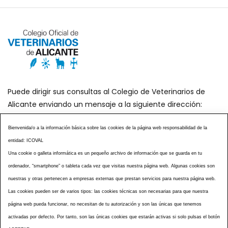
Puede dirigir sus consultas al Colegio de Veterinarios de
Alicante enviando un mensaje a la siguiente dirección:
secretaria@icoval.org
Bienvenida/o a la información básica sobre las cookies de la página web responsabilidad de la
entidad: ICOVAL
¿SABÍAS QUÉ?
AGENDA DE ACTOS
Una cookie o galleta informática es un pequeño archivo de información que se guarda en tu
CENTROS VETERINARIOS
TABLÓN ANUNCIOS
ordenador, “smartphone” o tableta cada vez que visitas nuestra página web. Algunas cookies son
CURSOS Y EVENTOS
TÉRMINOS Y CONDICIONES
nuestras y otras pertenecen a empresas externas que prestan servicios para nuestra página web.
ESPECIAL COVID 19
Las cookies pueden ser de varios tipos: las cookies técnicas son necesarias para que nuestra
página web pueda funcionar, no necesitan de tu autorización y son las únicas que tenemos
HISTORIA DE LA PROFESIÓN VETERINARIA ALICANTINA
activadas por defecto. Por tanto, son las únicas cookies que estarán activas si solo pulsas el botón
NOTICIAS
MULTIMEDIAS
BOLETINES CONSELL