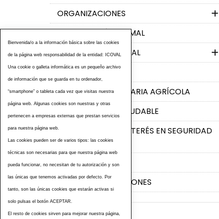
ORGANIZACIONES
ALIMENTACIÓN ANIMAL
Bienvenida/o a la información básica sobre las cookies
PRODUCCIÓN ANIMAL
de la página web responsabilidad de la entidad: ICOVAL
Una cookie o galleta informática es un pequeño archivo
BIENESTAR ANIMAL
de información que se guarda en tu ordenador,
PRODUCCIÓN PRIMARIA AGRÍCOLA
“smartphone” o tableta cada vez que visitas nuestra
página web. Algunas cookies son nuestras y otras
ALIMENTACIÓN SALUDABLE
pertenecen a empresas externas que prestan servicios
ENLACES WEB DE INTERÉS EN SEGURIDAD
para nuestra página web.
ALIMENTARIA
Las cookies pueden ser de varios tipos: las cookies
técnicas son necesarias para que nuestra página web
CONTACTO
pueda funcionar, no necesitan de tu autorización y son
las únicas que tenemos activadas por defecto. Por
ÚLTIMAS PUBLICACIONES
tanto, son las únicas cookies que estarán activas si
solo pulsas el botón ACEPTAR.
El resto de cookies sirven para mejorar nuestra página,