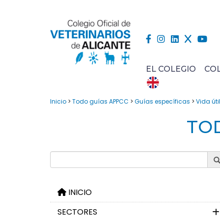
EL COLEGIO
CO
Inicio
>
Todo guías APPCC
>
Guías específicas
>
Vida úti
TOD
INICIO
SECTORES