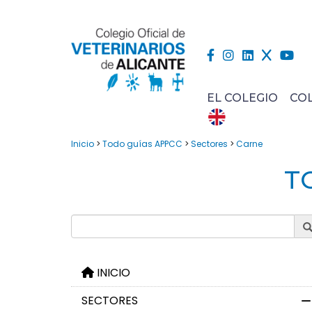
EL COLEGIO
CO
Inicio
>
Todo guías APPCC
>
Sectores
>
Carne
T
INICIO
SECTORES