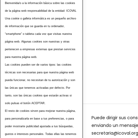
Bienvenida/o a la información básica sobre las cookies
de la página web responsabilidad de la entidad: ICOVAL
Una cookie o galleta informática es un pequeño archivo
de información que se guarda en tu ordenador,
“smartphone” o tableta cada vez que visitas nuestra
página web. Algunas cookies son nuestras y otras
pertenecen a empresas externas que prestan servicios
para nuestra página web.
Las cookies pueden ser de varios tipos: las cookies
técnicas son necesarias para que nuestra página web
pueda funcionar, no necesitan de tu autorización y son
las únicas que tenemos activadas por defecto. Por
tanto, son las únicas cookies que estarán activas si
solo pulsas el botón ACEPTAR.
El resto de cookies sirven para mejorar nuestra página,
Puede dirigir sus cons
para personalizarla en base a tus preferencias, o para
enviando un mensaje a
poder mostrarte publicidad ajustada a tus búsquedas,
secretaria@icoval.or
gustos e intereses personales. Todas ellas las tenemos