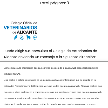
Total páginas: 3
Puede dirigir sus consultas al Colegio de Veterinarios de
Alicante enviando un mensaje a la siguiente dirección:
secretaria@icoval.org
Bienvenida/o a la información básica sobre las cookies de la página web responsabilidad de la
entidad: ICOVAL
¿SABÍAS QUÉ?
AGENDA DE ACTOS
Una cookie o galleta informática es un pequeño archivo de información que se guarda en tu
CENTROS VETERINARIOS
TABLÓN ANUNCIOS
ordenador, “smartphone” o tableta cada vez que visitas nuestra página web. Algunas cookies son
CURSOS Y EVENTOS
TÉRMINOS Y CONDICIONES
nuestras y otras pertenecen a empresas externas que prestan servicios para nuestra página web.
ESPECIAL COVID 19
Las cookies pueden ser de varios tipos: las cookies técnicas son necesarias para que nuestra
página web pueda funcionar, no necesitan de tu autorización y son las únicas que tenemos
HISTORIA DE LA PROFESIÓN VETERINARIA ALICANTINA