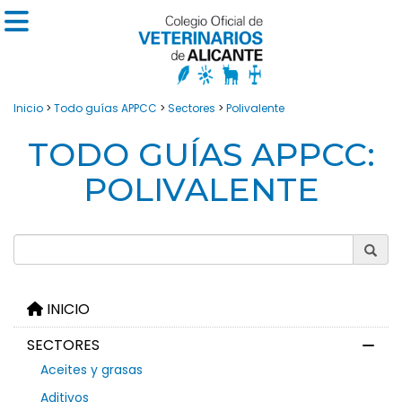
Inicio
>
Todo guías APPCC
>
Sectores
>
Polivalente
TODO GUÍAS APPCC:
POLIVALENTE
INICIO
SECTORES
Aceites y grasas
Aditivos