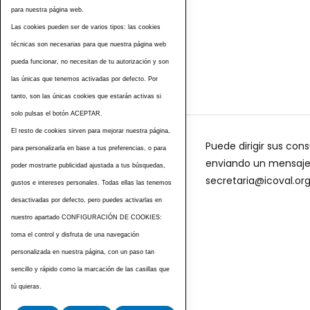
para nuestra página web.
Las cookies pueden ser de varios tipos: las cookies
técnicas son necesarias para que nuestra página web
pueda funcionar, no necesitan de tu autorización y son
las únicas que tenemos activadas por defecto. Por
tanto, son las únicas cookies que estarán activas si
solo pulsas el botón ACEPTAR.
El resto de cookies sirven para mejorar nuestra página,
Puede dirigir sus cons
para personalizarla en base a tus preferencias, o para
enviando un mensaje a
poder mostrarte publicidad ajustada a tus búsquedas,
secretaria@icoval.or
gustos e intereses personales. Todas ellas las tenemos
desactivadas por defecto, pero puedes activarlas en
nuestro apartado CONFIGURACIÓN DE COOKIES:
toma el control y disfruta de una navegación
personalizada en nuestra página, con un paso tan
sencillo y rápido como la marcación de las casillas que
tú quieras.