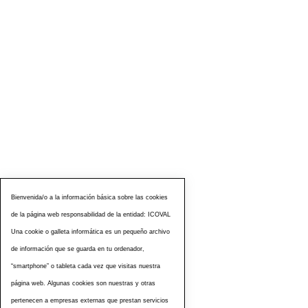
Bienvenida/o a la información básica sobre las cookies
de la página web responsabilidad de la entidad: ICOVAL
Una cookie o galleta informática es un pequeño archivo
de información que se guarda en tu ordenador,
“smartphone” o tableta cada vez que visitas nuestra
página web. Algunas cookies son nuestras y otras
pertenecen a empresas externas que prestan servicios