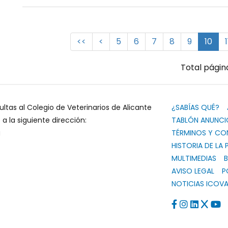
<<
<
5
6
7
8
9
10
1
Total página
ultas al Colegio de Veterinarios de Alicante
¿SABÍAS QUÉ?
 la siguiente dirección:
TABLÓN ANUNCI
g
TÉRMINOS Y CO
HISTORIA DE LA 
MULTIMEDIAS
B
AVISO LEGAL
P
NOTICIAS ICOVA