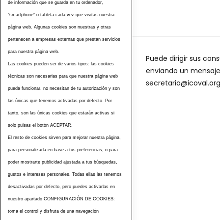
de información que se guarda en tu ordenador,
“smartphone” o tableta cada vez que visitas nuestra
página web. Algunas cookies son nuestras y otras
pertenecen a empresas externas que prestan servicios
para nuestra página web.
Puede dirigir sus cons
Las cookies pueden ser de varios tipos: las cookies
enviando un mensaje a
técnicas son necesarias para que nuestra página web
secretaria@icoval.or
pueda funcionar, no necesitan de tu autorización y son
las únicas que tenemos activadas por defecto. Por
tanto, son las únicas cookies que estarán activas si
solo pulsas el botón ACEPTAR.
El resto de cookies sirven para mejorar nuestra página,
para personalizarla en base a tus preferencias, o para
poder mostrarte publicidad ajustada a tus búsquedas,
gustos e intereses personales. Todas ellas las tenemos
desactivadas por defecto, pero puedes activarlas en
nuestro apartado CONFIGURACIÓN DE COOKIES:
toma el control y disfruta de una navegación