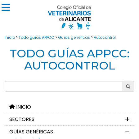
Inicio
>
Todo guías APPCC
>
Guías genéricas
>
Autocontrol
TODO GUÍAS APPCC:
AUTOCONTROL
INICIO
SECTORES
GUÍAS GENÉRICAS