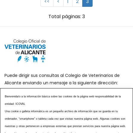
<<
<
1
2
3
Total páginas: 3
Puede dirigir sus consultas al Colegio de Veterinarios de
Alicante enviando un mensaje a la siguiente dirección:
secretaria@icoval.org
Bienvenida/o a la información básica sobre las cookies de la página web responsabilidad de la
entidad: ICOVAL
¿SABÍAS QUÉ?
AGENDA DE ACTOS
Una cookie o galleta informática es un pequeño archivo de información que se guarda en tu
CENTROS VETERINARIOS
TABLÓN ANUNCIOS
ordenador, “smartphone” o tableta cada vez que visitas nuestra página web. Algunas cookies son
CURSOS Y EVENTOS
TÉRMINOS Y CONDICIONES
nuestras y otras pertenecen a empresas externas que prestan servicios para nuestra página web.