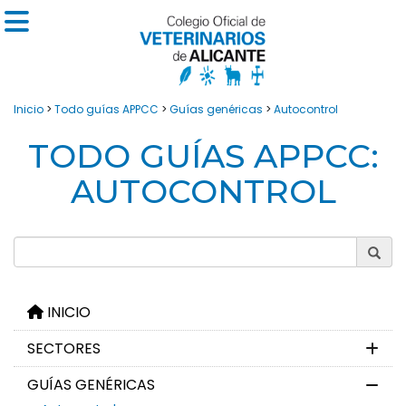
Inicio
>
Todo guías APPCC
>
Guías genéricas
>
Autocontrol
TODO GUÍAS APPCC:
AUTOCONTROL
INICIO
SECTORES
GUÍAS GENÉRICAS