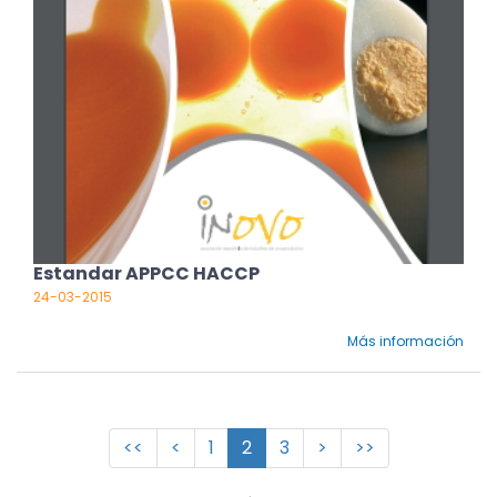
Estandar APPCC HACCP
24-03-2015
Más información
<<
<
1
2
3
>
>>