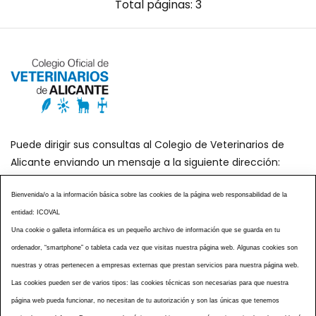
Total páginas: 3
Puede dirigir sus consultas al Colegio de Veterinarios de
Alicante enviando un mensaje a la siguiente dirección:
secretaria@icoval.org
Bienvenida/o a la información básica sobre las cookies de la página web responsabilidad de la
entidad: ICOVAL
¿SABÍAS QUÉ?
AGENDA DE ACTOS
Una cookie o galleta informática es un pequeño archivo de información que se guarda en tu
CENTROS VETERINARIOS
TABLÓN ANUNCIOS
ordenador, “smartphone” o tableta cada vez que visitas nuestra página web. Algunas cookies son
CURSOS Y EVENTOS
TÉRMINOS Y CONDICIONES
nuestras y otras pertenecen a empresas externas que prestan servicios para nuestra página web.
ESPECIAL COVID 19
Las cookies pueden ser de varios tipos: las cookies técnicas son necesarias para que nuestra
página web pueda funcionar, no necesitan de tu autorización y son las únicas que tenemos
HISTORIA DE LA PROFESIÓN VETERINARIA ALICANTINA