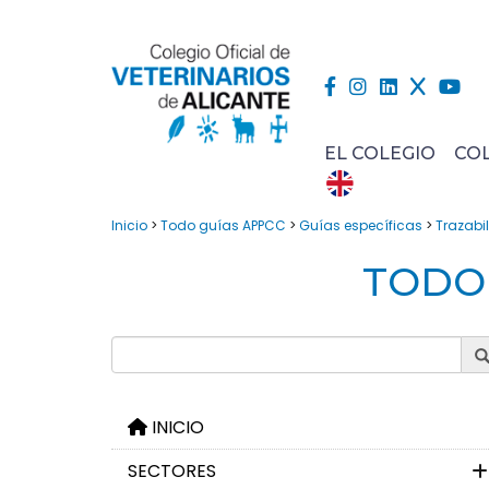
EL COLEGIO
CO
Inicio
>
Todo guías APPCC
>
Guías específicas
>
Trazabi
TODO 
INICIO
SECTORES