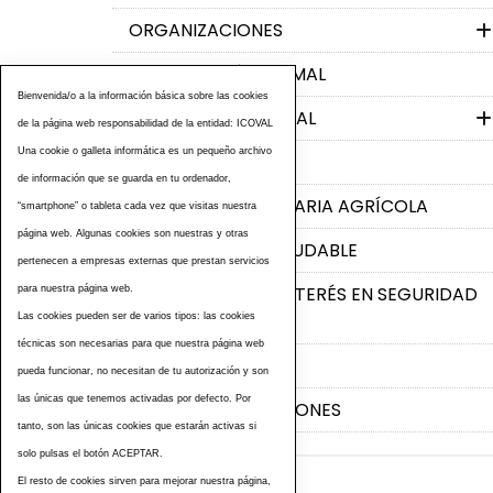
ORGANIZACIONES
ALIMENTACIÓN ANIMAL
Bienvenida/o a la información básica sobre las cookies
PRODUCCIÓN ANIMAL
de la página web responsabilidad de la entidad: ICOVAL
Una cookie o galleta informática es un pequeño archivo
BIENESTAR ANIMAL
de información que se guarda en tu ordenador,
PRODUCCIÓN PRIMARIA AGRÍCOLA
“smartphone” o tableta cada vez que visitas nuestra
página web. Algunas cookies son nuestras y otras
ALIMENTACIÓN SALUDABLE
pertenecen a empresas externas que prestan servicios
ENLACES WEB DE INTERÉS EN SEGURIDAD
para nuestra página web.
ALIMENTARIA
Las cookies pueden ser de varios tipos: las cookies
técnicas son necesarias para que nuestra página web
CONTACTO
pueda funcionar, no necesitan de tu autorización y son
las únicas que tenemos activadas por defecto. Por
ÚLTIMAS PUBLICACIONES
tanto, son las únicas cookies que estarán activas si
solo pulsas el botón ACEPTAR.
El resto de cookies sirven para mejorar nuestra página,