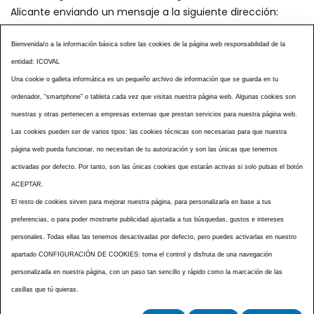
Alicante enviando un mensaje a la siguiente dirección:
secretaria@icoval.org
Bienvenida/o a la información básica sobre las cookies de la página web responsabilidad de la
entidad: ICOVAL
¿SABÍAS QUÉ?
AGENDA DE ACTOS
Una cookie o galleta informática es un pequeño archivo de información que se guarda en tu
CENTROS VETERINARIOS
TABLÓN ANUNCIOS
ordenador, “smartphone” o tableta cada vez que visitas nuestra página web. Algunas cookies son
CURSOS Y EVENTOS
TÉRMINOS Y CONDICIONES
nuestras y otras pertenecen a empresas externas que prestan servicios para nuestra página web.
Las cookies pueden ser de varios tipos: las cookies técnicas son necesarias para que nuestra
ESPECIAL COVID 19
página web pueda funcionar, no necesitan de tu autorización y son las únicas que tenemos
HISTORIA DE LA PROFESIÓN VETERINARIA ALICANTINA
activadas por defecto. Por tanto, son las únicas cookies que estarán activas si solo pulsas el botón
NOTICIAS
MULTIMEDIAS
BOLETINES CONSELL
ACEPTAR.
ACCESIBILIDAD
AVISO LEGAL
POLÍTICA PRIVACIDAD
El resto de cookies sirven para mejorar nuestra página, para personalizarla en base a tus
preferencias, o para poder mostrarte publicidad ajustada a tus búsquedas, gustos e intereses
POLÍTICA DE COOKIES
NOTICIAS ICOVAL
NOTICIAS OCV
personales. Todas ellas las tenemos desactivadas por defecto, pero puedes activarlas en nuestro
MAPA WEB
apartado CONFIGURACIÓN DE COOKIES: toma el control y disfruta de una navegación
personalizada en nuestra página, con un paso tan sencillo y rápido como la marcación de las
casillas que tú quieras.