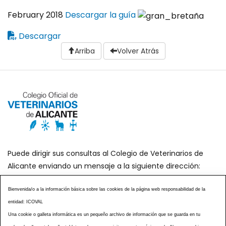
February 2018
Descargar la guía
Descargar
Arriba
Volver Atrás
Puede dirigir sus consultas al Colegio de Veterinarios de
Alicante enviando un mensaje a la siguiente dirección:
secretaria@icoval.org
Bienvenida/o a la información básica sobre las cookies de la página web responsabilidad de la
entidad: ICOVAL
¿SABÍAS QUÉ?
AGENDA DE ACTOS
Una cookie o galleta informática es un pequeño archivo de información que se guarda en tu
CENTROS VETERINARIOS
TABLÓN ANUNCIOS