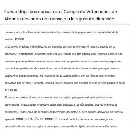
Puede dirigir sus consultas al Colegio de Veterinarios de
Alicante enviando un mensaje a la siguiente dirección:
secretaria@icoval.org
Bienvenida/o a la información básica sobre las cookies de la página web responsabilidad de la
entidad: ICOVAL
¿SABÍAS QUÉ?
AGENDA DE ACTOS
Una cookie o galleta informática es un pequeño archivo de información que se guarda en tu
CENTROS VETERINARIOS
TABLÓN ANUNCIOS
ordenador, “smartphone” o tableta cada vez que visitas nuestra página web. Algunas cookies son
CURSOS Y EVENTOS
TÉRMINOS Y CONDICIONES
nuestras y otras pertenecen a empresas externas que prestan servicios para nuestra página web.
Las cookies pueden ser de varios tipos: las cookies técnicas son necesarias para que nuestra
ESPECIAL COVID 19
página web pueda funcionar, no necesitan de tu autorización y son las únicas que tenemos
HISTORIA DE LA PROFESIÓN VETERINARIA ALICANTINA
activadas por defecto. Por tanto, son las únicas cookies que estarán activas si solo pulsas el botón
NOTICIAS
MULTIMEDIAS
BOLETINES CONSELL
ACEPTAR.
ACCESIBILIDAD
AVISO LEGAL
POLÍTICA PRIVACIDAD
El resto de cookies sirven para mejorar nuestra página, para personalizarla en base a tus
preferencias, o para poder mostrarte publicidad ajustada a tus búsquedas, gustos e intereses
POLÍTICA DE COOKIES
NOTICIAS ICOVAL
NOTICIAS OCV
personales. Todas ellas las tenemos desactivadas por defecto, pero puedes activarlas en nuestro
MAPA WEB
apartado CONFIGURACIÓN DE COOKIES: toma el control y disfruta de una navegación
personalizada en nuestra página, con un paso tan sencillo y rápido como la marcación de las