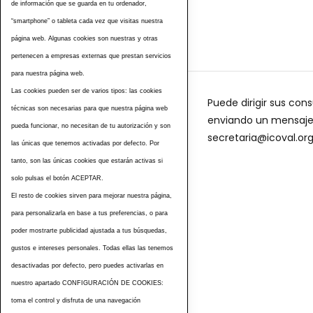
de información que se guarda en tu ordenador,
“smartphone” o tableta cada vez que visitas nuestra
página web. Algunas cookies son nuestras y otras
pertenecen a empresas externas que prestan servicios
para nuestra página web.
Las cookies pueden ser de varios tipos: las cookies
Puede dirigir sus cons
técnicas son necesarias para que nuestra página web
enviando un mensaje a
pueda funcionar, no necesitan de tu autorización y son
secretaria@icoval.or
las únicas que tenemos activadas por defecto. Por
tanto, son las únicas cookies que estarán activas si
solo pulsas el botón ACEPTAR.
El resto de cookies sirven para mejorar nuestra página,
para personalizarla en base a tus preferencias, o para
poder mostrarte publicidad ajustada a tus búsquedas,
gustos e intereses personales. Todas ellas las tenemos
desactivadas por defecto, pero puedes activarlas en
nuestro apartado CONFIGURACIÓN DE COOKIES:
toma el control y disfruta de una navegación