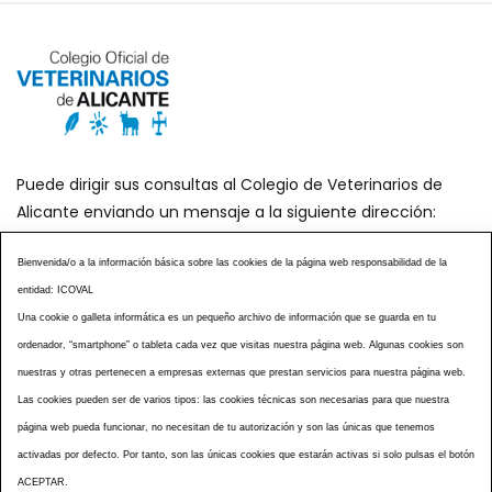
Puede dirigir sus consultas al Colegio de Veterinarios de
Alicante enviando un mensaje a la siguiente dirección:
secretaria@icoval.org
Bienvenida/o a la información básica sobre las cookies de la página web responsabilidad de la
entidad: ICOVAL
¿SABÍAS QUÉ?
AGENDA DE ACTOS
Una cookie o galleta informática es un pequeño archivo de información que se guarda en tu
CENTROS VETERINARIOS
TABLÓN ANUNCIOS
ordenador, “smartphone” o tableta cada vez que visitas nuestra página web. Algunas cookies son
CURSOS Y EVENTOS
TÉRMINOS Y CONDICIONES
nuestras y otras pertenecen a empresas externas que prestan servicios para nuestra página web.
Las cookies pueden ser de varios tipos: las cookies técnicas son necesarias para que nuestra
ESPECIAL COVID 19
página web pueda funcionar, no necesitan de tu autorización y son las únicas que tenemos
HISTORIA DE LA PROFESIÓN VETERINARIA ALICANTINA
activadas por defecto. Por tanto, son las únicas cookies que estarán activas si solo pulsas el botón
NOTICIAS
MULTIMEDIAS
BOLETINES CONSELL
ACEPTAR.