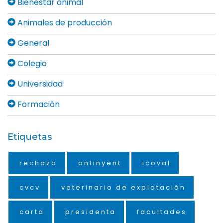
Bienestar animal
Animales de producción
General
Colegio
Universidad
Formación
Etiquetas
rechazo
ontinyent
icoval
cvcv
veterinario de explotación
carta
presidenta
facultades