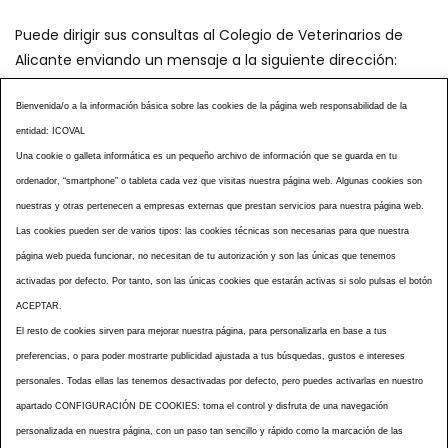
Puede dirigir sus consultas al Colegio de Veterinarios de
Alicante enviando un mensaje a la siguiente dirección:
secretaria@icoval.org
Bienvenida/o a la información básica sobre las cookies de la página web responsabilidad de la
entidad: ICOVAL
¿SABÍAS QUÉ?
AGENDA DE ACTOS
Una cookie o galleta informática es un pequeño archivo de información que se guarda en tu
CENTROS VETERINARIOS
TABLÓN ANUNCIOS
ordenador, “smartphone” o tableta cada vez que visitas nuestra página web. Algunas cookies son
CURSOS Y EVENTOS
TÉRMINOS Y CONDICIONES
nuestras y otras pertenecen a empresas externas que prestan servicios para nuestra página web.
Las cookies pueden ser de varios tipos: las cookies técnicas son necesarias para que nuestra
ESPECIAL COVID 19
página web pueda funcionar, no necesitan de tu autorización y son las únicas que tenemos
HISTORIA DE LA PROFESIÓN VETERINARIA ALICANTINA
activadas por defecto. Por tanto, son las únicas cookies que estarán activas si solo pulsas el botón
NOTICIAS
MULTIMEDIAS
BOLETINES CONSELL
ACEPTAR.
ACCESIBILIDAD
AVISO LEGAL
POLÍTICA PRIVACIDAD
El resto de cookies sirven para mejorar nuestra página, para personalizarla en base a tus
preferencias, o para poder mostrarte publicidad ajustada a tus búsquedas, gustos e intereses
POLÍTICA DE COOKIES
NOTICIAS ICOVAL
NOTICIAS OCV
personales. Todas ellas las tenemos desactivadas por defecto, pero puedes activarlas en nuestro
MAPA WEB
apartado CONFIGURACIÓN DE COOKIES: toma el control y disfruta de una navegación
personalizada en nuestra página, con un paso tan sencillo y rápido como la marcación de las