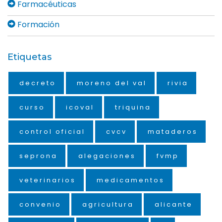
Farmacéuticas
Formación
Etiquetas
decreto
moreno del val
rivia
curso
icoval
triquina
control oficial
cvcv
mataderos
seprona
alegaciones
fvmp
veterinarios
medicamentos
convenio
agricultura
alicante