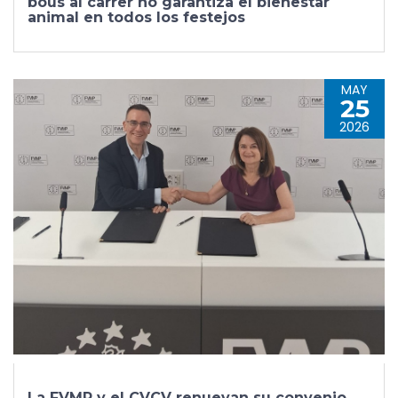
bous al carrer no garantiza el bienestar
animal en todos los festejos
MAY
25
2026
La FVMP y el CVCV renuevan su convenio