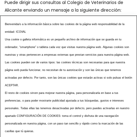
Puede dirigir sus consultas al Colegio de Veterinarios de
Alicante enviando un mensaje a la siguiente dirección:
secretaria@icoval.org
Bienvenida/o a la información básica sobre las cookies de la página web responsabilidad de la
entidad: ICOVAL
¿SABÍAS QUÉ?
AGENDA DE ACTOS
Una cookie o galleta informática es un pequeño archivo de información que se guarda en tu
CENTROS VETERINARIOS
TABLÓN ANUNCIOS
ordenador, “smartphone” o tableta cada vez que visitas nuestra página web. Algunas cookies son
CURSOS Y EVENTOS
TÉRMINOS Y CONDICIONES
nuestras y otras pertenecen a empresas externas que prestan servicios para nuestra página web.
ESPECIAL COVID 19
Las cookies pueden ser de varios tipos: las cookies técnicas son necesarias para que nuestra
página web pueda funcionar, no necesitan de tu autorización y son las únicas que tenemos
HISTORIA DE LA PROFESIÓN VETERINARIA ALICANTINA
activadas por defecto. Por tanto, son las únicas cookies que estarán activas si solo pulsas el botón
NOTICIAS
MULTIMEDIAS
BOLETINES CONSELL
ACEPTAR.
ACCESIBILIDAD
AVISO LEGAL
POLÍTICA PRIVACIDAD
El resto de cookies sirven para mejorar nuestra página, para personalizarla en base a tus
preferencias, o para poder mostrarte publicidad ajustada a tus búsquedas, gustos e intereses
POLÍTICA DE COOKIES
NOTICIAS ICOVAL
NOTICIAS OCV
personales. Todas ellas las tenemos desactivadas por defecto, pero puedes activarlas en nuestro
MAPA WEB
apartado CONFIGURACIÓN DE COOKIES: toma el control y disfruta de una navegación
personalizada en nuestra página, con un paso tan sencillo y rápido como la marcación de las
casillas que tú quieras.