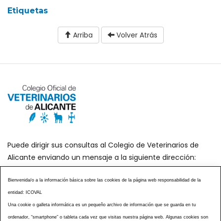
Etiquetas
Arriba
Volver Atrás
Puede dirigir sus consultas al Colegio de Veterinarios de
Alicante enviando un mensaje a la siguiente dirección:
secretaria@icoval.org
Bienvenida/o a la información básica sobre las cookies de la página web responsabilidad de la
entidad: ICOVAL
¿SABÍAS QUÉ?
AGENDA DE ACTOS
Una cookie o galleta informática es un pequeño archivo de información que se guarda en tu
CENTROS VETERINARIOS
TABLÓN ANUNCIOS
ordenador, “smartphone” o tableta cada vez que visitas nuestra página web. Algunas cookies son