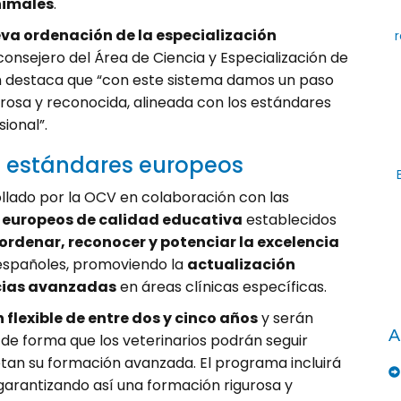
nimales
.
va ordenación de la especialización
r
 consejero del Área de Ciencia y Especialización de
en destaca que “con este sistema damos un paso
urosa y reconocida, alineada con los estándares
ional”.
s estándares europeos
ollado por la OCV en colaboración con las
 europeos de calidad educativa
establecidos
ordenar, reconocer y potenciar la excelencia
s españoles, promoviendo la
actualización
cias avanzadas
en áreas clínicas específicas.
 flexible de entre dos y cinco años
y serán
A
, de forma que los veterinarios podrán seguir
tan su formación avanzada. El programa incluirá
 garantizando así una formación rigurosa y