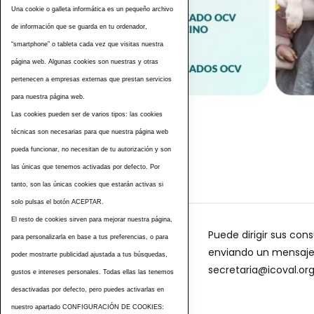
Una cookie o galleta informática es un pequeño archivo
de información que se guarda en tu ordenador,
“smartphone” o tableta cada vez que visitas nuestra
página web. Algunas cookies son nuestras y otras
pertenecen a empresas externas que prestan servicios
para nuestra página web.
Las cookies pueden ser de varios tipos: las cookies
Etiquetas
técnicas son necesarias para que nuestra página web
pueda funcionar, no necesitan de tu autorización y son
las únicas que tenemos activadas por defecto. Por
tanto, son las únicas cookies que estarán activas si
solo pulsas el botón ACEPTAR.
El resto de cookies sirven para mejorar nuestra página,
Puede dirigir sus cons
para personalizarla en base a tus preferencias, o para
enviando un mensaje a
poder mostrarte publicidad ajustada a tus búsquedas,
secretaria@icoval.or
gustos e intereses personales. Todas ellas las tenemos
desactivadas por defecto, pero puedes activarlas en
nuestro apartado CONFIGURACIÓN DE COOKIES: