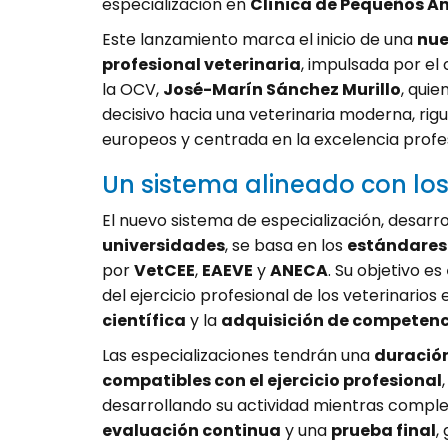
especialización en
Clínica de Pequeños A
Este lanzamiento marca el inicio de una
nue
profesional veterinaria
, impulsada por el
la OCV,
José-Marín Sánchez Murillo
, qui
decisivo hacia una veterinaria moderna, rig
europeos y centrada en la excelencia profes
Un sistema alineado con lo
El nuevo sistema de especialización, desarr
universidades
, se basa en los
estándares
por
VetCEE
,
EAEVE
y
ANECA
. Su objetivo es
del ejercicio profesional de los veterinario
científica
y la
adquisición de competen
Las especializaciones tendrán una
duración
compatibles con el ejercicio profesional
desarrollando su actividad mientras comple
evaluación continua
y una
prueba final
,