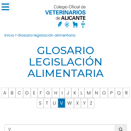
Inicio
>
Glosario legislación alimentaria
GLOSARIO
LEGISLACIÓN
ALIMENTARIA
A
B
C
D
E
F
G
H
I
J
K
L
M
N
O
P
Q
R
S
T
U
V
W
X
Y
Z