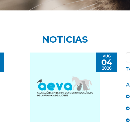
NOTICIAS
AUG
04
2026
T
A