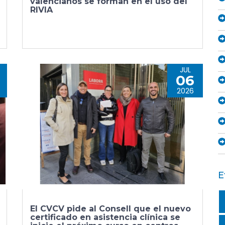
valencianos se forman en el uso del
RIVIA
JUL
06
2026
E
El CVCV pide al Consell que el nuevo
certificado en asistencia clínica se