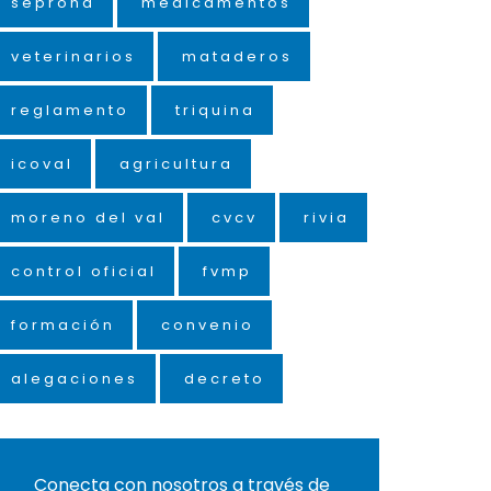
seprona
medicamentos
veterinarios
mataderos
reglamento
triquina
icoval
agricultura
moreno del val
cvcv
rivia
control oficial
fvmp
formación
convenio
alegaciones
decreto
Conecta con nosotros a través de