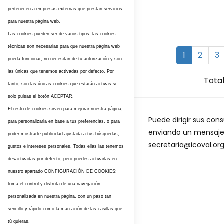
pertenecen a empresas externas que prestan servicios
para nuestra página web.
Las cookies pueden ser de varios tipos: las cookies
técnicas son necesarias para que nuestra página web
1
2
3
pueda funcionar, no necesitan de tu autorización y son
las únicas que tenemos activadas por defecto. Por
Total
tanto, son las únicas cookies que estarán activas si
solo pulsas el botón ACEPTAR.
El resto de cookies sirven para mejorar nuestra página,
Puede dirigir sus cons
para personalizarla en base a tus preferencias, o para
enviando un mensaje a
poder mostrarte publicidad ajustada a tus búsquedas,
secretaria@icoval.or
gustos e intereses personales. Todas ellas las tenemos
desactivadas por defecto, pero puedes activarlas en
nuestro apartado CONFIGURACIÓN DE COOKIES:
toma el control y disfruta de una navegación
personalizada en nuestra página, con un paso tan
sencillo y rápido como la marcación de las casillas que
tú quieras.