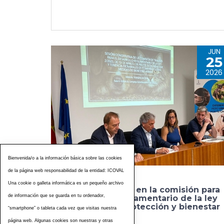
JUN
25
2026
Bienvenida/o a la información básica sobre las cookies
de la página web responsabilidad de la entidad: ICOVAL
Una cookie o galleta informática es un pequeño archivo
El CVCV participa en la comisión para
de información que se guarda en tu ordenador,
el desarrollo reglamentario de la ley
valenciana de protección y bienestar
“smartphone” o tableta cada vez que visitas nuestra
animal
página web. Algunas cookies son nuestras y otras