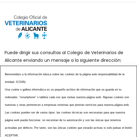
Puede dirigir sus consultas al Colegio de Veterinarios de
Alicante enviando un mensaje a la siguiente dirección:
secretaria@icoval.org
Bienvenida/o a la información básica sobre las cookies de la página web responsabilidad de la
entidad: ICOVAL
¿SABÍAS QUÉ?
AGENDA DE ACTOS
Una cookie o galleta informática es un pequeño archivo de información que se guarda en tu
CENTROS VETERINARIOS
TABLÓN ANUNCIOS
ordenador, “smartphone” o tableta cada vez que visitas nuestra página web. Algunas cookies son
CURSOS Y EVENTOS
TÉRMINOS Y CONDICIONES
nuestras y otras pertenecen a empresas externas que prestan servicios para nuestra página web.
ESPECIAL COVID 19
Las cookies pueden ser de varios tipos: las cookies técnicas son necesarias para que nuestra
página web pueda funcionar, no necesitan de tu autorización y son las únicas que tenemos
HISTORIA DE LA PROFESIÓN VETERINARIA ALICANTINA
activadas por defecto. Por tanto, son las únicas cookies que estarán activas si solo pulsas el botón
NOTICIAS
MULTIMEDIAS
BOLETINES CONSELL
ACEPTAR.