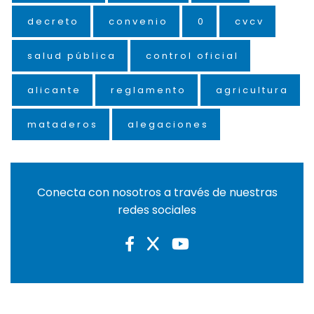
decreto
convenio
0
cvcv
salud pública
control oficial
alicante
reglamento
agricultura
mataderos
alegaciones
Conecta con nosotros a través de nuestras
redes sociales