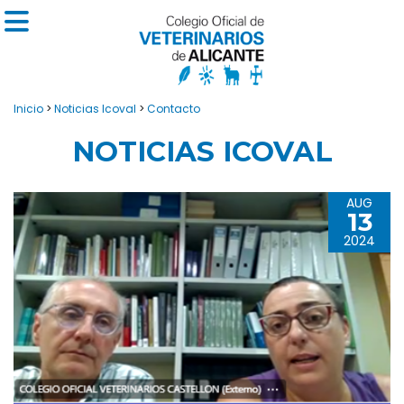
Inicio
>
Noticias Icoval
>
Contacto
NOTICIAS ICOVAL
AUG
13
2024