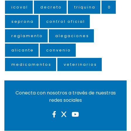
icoval
decreto
triquina
0
seprona
control oficial
reglamento
alegaciones
alicante
convenio
medicamentos
veterinarios
Conecta con nosotros a través de nuestras
redes sociales