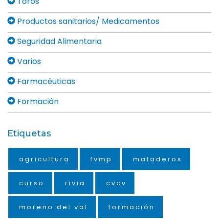
Toros
Productos sanitarios/ Medicamentos
Seguridad Alimentaria
Varios
Farmacéuticas
Formación
Etiquetas
agricultura
fvmp
mataderos
curso
rivia
cvcv
moreno del val
formación