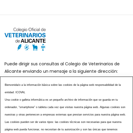
Puede dirigir sus consultas al Colegio de Veterinarios de
Alicante enviando un mensaje a la siguiente dirección:
secretaria@icoval.org
Bienvenida/o a la información básica sobre las cookies de la página web responsabilidad de la
entidad: ICOVAL
¿SABÍAS QUÉ?
AGENDA DE ACTOS
Una cookie o galleta informática es un pequeño archivo de información que se guarda en tu
CENTROS VETERINARIOS
TABLÓN ANUNCIOS
ordenador, “smartphone” o tableta cada vez que visitas nuestra página web. Algunas cookies son
CURSOS Y EVENTOS
TÉRMINOS Y CONDICIONES
nuestras y otras pertenecen a empresas externas que prestan servicios para nuestra página web.
ESPECIAL COVID 19
Las cookies pueden ser de varios tipos: las cookies técnicas son necesarias para que nuestra
página web pueda funcionar, no necesitan de tu autorización y son las únicas que tenemos
HISTORIA DE LA PROFESIÓN VETERINARIA ALICANTINA