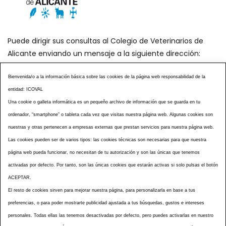
Puede dirigir sus consultas al Colegio de Veterinarios de
Alicante enviando un mensaje a la siguiente dirección:
secretaria@icoval.org
Bienvenida/o a la información básica sobre las cookies de la página web responsabilidad de la
entidad: ICOVAL
¿SABÍAS QUÉ?
AGENDA DE ACTOS
Una cookie o galleta informática es un pequeño archivo de información que se guarda en tu
CENTROS VETERINARIOS
TABLÓN ANUNCIOS
ordenador, “smartphone” o tableta cada vez que visitas nuestra página web. Algunas cookies son
CURSOS Y EVENTOS
TÉRMINOS Y CONDICIONES
nuestras y otras pertenecen a empresas externas que prestan servicios para nuestra página web.
ESPECIAL COVID 19
Las cookies pueden ser de varios tipos: las cookies técnicas son necesarias para que nuestra
página web pueda funcionar, no necesitan de tu autorización y son las únicas que tenemos
HISTORIA DE LA PROFESIÓN VETERINARIA ALICANTINA
activadas por defecto. Por tanto, son las únicas cookies que estarán activas si solo pulsas el botón
NOTICIAS
MULTIMEDIAS
BOLETINES CONSELL
ACEPTAR.
ACCESIBILIDAD
AVISO LEGAL
POLÍTICA PRIVACIDAD
El resto de cookies sirven para mejorar nuestra página, para personalizarla en base a tus
preferencias, o para poder mostrarte publicidad ajustada a tus búsquedas, gustos e intereses
POLÍTICA DE COOKIES
NOTICIAS ICOVAL
NOTICIAS OCV
personales. Todas ellas las tenemos desactivadas por defecto, pero puedes activarlas en nuestro
MAPA WEB