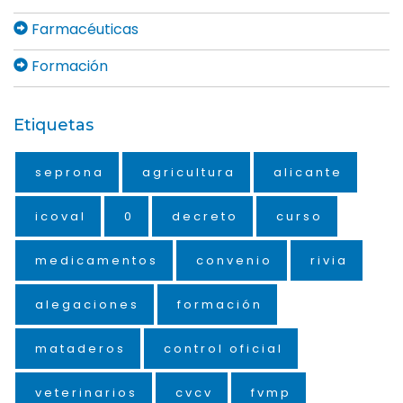
Farmacéuticas
Formación
Etiquetas
seprona
agricultura
alicante
icoval
0
decreto
curso
medicamentos
convenio
rivia
alegaciones
formación
mataderos
control oficial
veterinarios
cvcv
fvmp