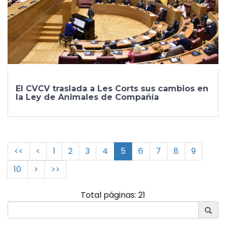
El CVCV traslada a Les Corts sus cambios en
la Ley de Animales de Compañía
<<
<
1
2
3
4
5
6
7
8
9
10
>
>>
Total páginas: 21