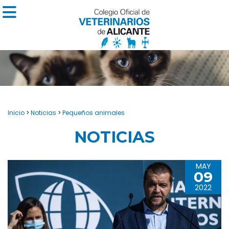
Inicio
>
Noticias
>
Pequeños animales
NOTICIAS
MAY
09
2022