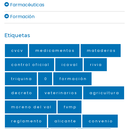
Farmacéuticas
Formación
Etiquetas
cvcv
medicamentos
mataderos
control oficial
icoval
rivia
triquina
0
formación
decreto
veterinarios
agricultura
moreno del val
fvmp
reglamento
alicante
convenio