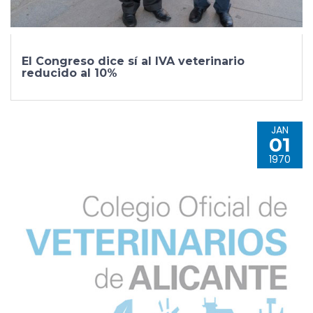
El Congreso dice sí al IVA veterinario
reducido al 10%
JAN
01
1970