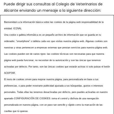
Puede dirigir sus consultas al Colegio de Veterinarios de
Alicante enviando un mensaje a la siguiente dirección:
secretaria@icoval.org
Bienvenida/o a la información básica sobre las cookies de la página web responsabilidad de la
entidad: ICOVAL
¿SABÍAS QUÉ?
AGENDA DE ACTOS
Una cookie o galleta informática es un pequeño archivo de información que se guarda en tu
CENTROS VETERINARIOS
TABLÓN ANUNCIOS
ordenador, “smartphone” o tableta cada vez que visitas nuestra página web. Algunas cookies son
CURSOS Y EVENTOS
TÉRMINOS Y CONDICIONES
nuestras y otras pertenecen a empresas externas que prestan servicios para nuestra página web.
ESPECIAL COVID 19
Las cookies pueden ser de varios tipos: las cookies técnicas son necesarias para que nuestra
página web pueda funcionar, no necesitan de tu autorización y son las únicas que tenemos
HISTORIA DE LA PROFESIÓN VETERINARIA ALICANTINA
activadas por defecto. Por tanto, son las únicas cookies que estarán activas si solo pulsas el botón
NOTICIAS
MULTIMEDIAS
BOLETINES CONSELL
ACEPTAR.
ACCESIBILIDAD
AVISO LEGAL
POLÍTICA PRIVACIDAD
El resto de cookies sirven para mejorar nuestra página, para personalizarla en base a tus
preferencias, o para poder mostrarte publicidad ajustada a tus búsquedas, gustos e intereses
POLÍTICA DE COOKIES
NOTICIAS ICOVAL
NOTICIAS OCV
personales. Todas ellas las tenemos desactivadas por defecto, pero puedes activarlas en nuestro
MAPA WEB
apartado CONFIGURACIÓN DE COOKIES: toma el control y disfruta de una navegación
personalizada en nuestra página, con un paso tan sencillo y rápido como la marcación de las
casillas que tú quieras.