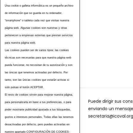
Una cookie o galleta informática es un pequeño archivo
de información que se guarda en tu ordenador,
“smartphone” o tableta cada vez que visitas nuestra
página web. Algunas cookies son nuestras y otras
pertenecen a empresas externas que prestan servicios
para nuestra página web.
Las cookies pueden ser de varios tipos: las cookies
Etiquetas
técnicas son necesarias para que nuestra página web
pueda funcionar, no necesitan de tu autorización y son
las únicas que tenemos activadas por defecto. Por
tanto, son las únicas cookies que estarán activas si
solo pulsas el botón ACEPTAR.
El resto de cookies sirven para mejorar nuestra página,
Puede dirigir sus cons
para personalizarla en base a tus preferencias, o para
enviando un mensaje a
poder mostrarte publicidad ajustada a tus búsquedas,
secretaria@icoval.or
gustos e intereses personales. Todas ellas las tenemos
desactivadas por defecto, pero puedes activarlas en
nuestro apartado CONFIGURACIÓN DE COOKIES: