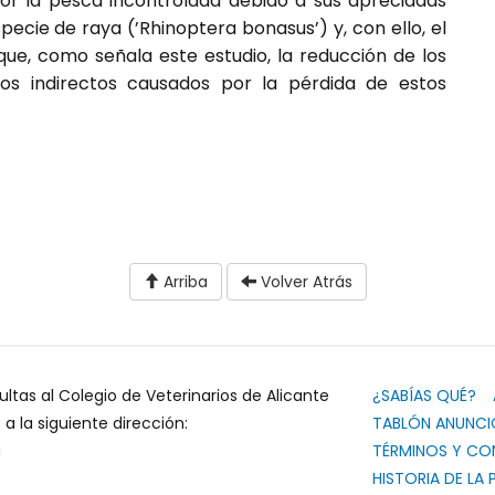
or la pesca incontrolada debido a sus apreciadas
ecie de raya (’Rhinoptera bonasus’) y, con ello, el
 que, como señala este estudio, la reducción de los
os indirectos causados por la pérdida de estos
Arriba
Volver Atrás
ultas al Colegio de Veterinarios de Alicante
¿SABÍAS QUÉ?
 la siguiente dirección:
TABLÓN ANUNCI
g
TÉRMINOS Y CO
HISTORIA DE LA 