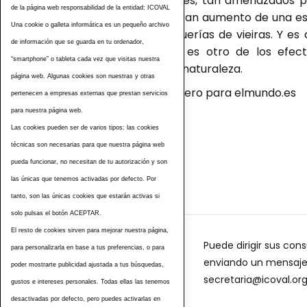
El declive de tiburones, tan amenazados p
de la página web responsabilidad de la entidad: ICOVAL
aletas, propició un gran aumento de una esp
Una cookie o galleta informática es un pequeño archivo
colapso de las pesquerías de vieiras. Y es
de información que se guarda en tu ordenador,
recursos pesqueros es otro de los efect
“smartphone” o tableta cada vez que visitas nuestra
animales clave en la naturaleza.
página web. Algunas cookies son nuestras y otras
Fuente: Teresa Guerrero para elmundo.es
pertenecen a empresas externas que prestan servicios
para nuestra página web.
Las cookies pueden ser de varios tipos: las cookies
Etiquetas
técnicas son necesarias para que nuestra página web
pueda funcionar, no necesitan de tu autorización y son
las únicas que tenemos activadas por defecto. Por
tanto, son las únicas cookies que estarán activas si
solo pulsas el botón ACEPTAR.
El resto de cookies sirven para mejorar nuestra página,
Puede dirigir sus cons
para personalizarla en base a tus preferencias, o para
enviando un mensaje a
poder mostrarte publicidad ajustada a tus búsquedas,
secretaria@icoval.or
gustos e intereses personales. Todas ellas las tenemos
desactivadas por defecto, pero puedes activarlas en