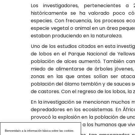
Los investigadores, pertenecientes a 
históricamente se ha valorado poco c
especies. Con frecuencia, los procesos ec
especie vegetal o animal en un área peque
estaban produciendo en la naturaleza.
Uno de los estudios citados en esta investi
de lobos en el Parque Nacional de Yellows
población de alces aumentó. También cam
miedo de alimentarse de árboles jóvenes
zonas en las que antes solían ser ataca
población del álamo temblón y de sauces s
de castores. Con el regreso de los lobos, la z
En la investigación se mencionan muchos m
depredadores en los ecosistemas. En Áfric
provocó la explosión en la población de un
parásitos intestinales a los humanos que viv
Bienvenida/o a la información básica sobre las cookies