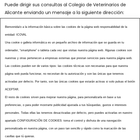
Puede dirigir sus consultas al Colegio de Veterinarios de
Alicante enviando un mensaje a la siguiente dirección:
secretaria@icoval.org
Bienvenida/o a la información básica sobre las cookies de la página web responsabilidad de la
entidad: ICOVAL
¿SABÍAS QUÉ?
AGENDA DE ACTOS
Una cookie o galleta informática es un pequeño archivo de información que se guarda en tu
CENTROS VETERINARIOS
TABLÓN ANUNCIOS
ordenador, “smartphone” o tableta cada vez que visitas nuestra página web. Algunas cookies son
CURSOS Y EVENTOS
TÉRMINOS Y CONDICIONES
nuestras y otras pertenecen a empresas externas que prestan servicios para nuestra página web.
ESPECIAL COVID 19
Las cookies pueden ser de varios tipos: las cookies técnicas son necesarias para que nuestra
página web pueda funcionar, no necesitan de tu autorización y son las únicas que tenemos
HISTORIA DE LA PROFESIÓN VETERINARIA ALICANTINA
activadas por defecto. Por tanto, son las únicas cookies que estarán activas si solo pulsas el botón
NOTICIAS
MULTIMEDIAS
BOLETINES CONSELL
ACEPTAR.
ACCESIBILIDAD
AVISO LEGAL
POLÍTICA PRIVACIDAD
El resto de cookies sirven para mejorar nuestra página, para personalizarla en base a tus
preferencias, o para poder mostrarte publicidad ajustada a tus búsquedas, gustos e intereses
POLÍTICA DE COOKIES
NOTICIAS ICOVAL
NOTICIAS OCV
personales. Todas ellas las tenemos desactivadas por defecto, pero puedes activarlas en nuestro
MAPA WEB
apartado CONFIGURACIÓN DE COOKIES: toma el control y disfruta de una navegación
personalizada en nuestra página, con un paso tan sencillo y rápido como la marcación de las
casillas que tú quieras.