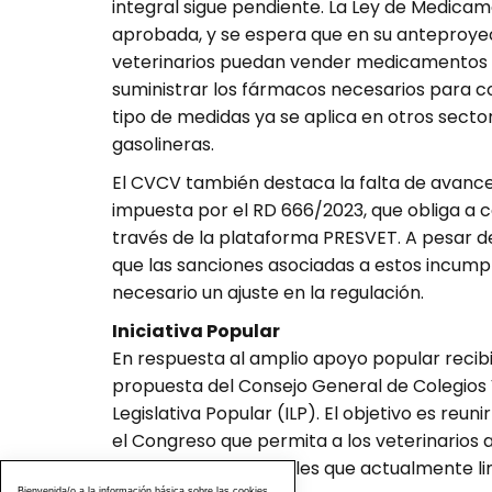
integral sigue pendiente. La Ley de Medicam
aprobada, y se espera que en su anteproyec
veterinarios puedan vender medicamentos sin
suministrar los fármacos necesarios para c
tipo de medidas ya se aplica en otros sec
gasolineras.
El CVCV también destaca la falta de avance
impuesta por el RD 666/2023, que obliga a 
través de la plataforma PRESVET. A pesar d
que las sanciones asociadas a estos incump
necesario un ajuste en la regulación.
Iniciativa Popular
En respuesta al amplio apoyo popular recibi
propuesta del Consejo General de Colegios V
Legislativa Popular (ILP). El objetivo es re
el Congreso que permita a los veterinarios a
las restricciones legales que actualmente li
Bienvenida/o a la información básica sobre las cookies