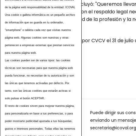
Inmaculada Ibor concluyó: "Queremos llevar
de la página web responsabilidad de la entidad: ICOVAL
veterinarios actuar con el respaldo legal n
Una cookie o galleta informática es un pequeño archivo
adaptada a la realidad de la profesión y la 
de información que se guarda en tu ordenador,
“smartphone” o tableta cada vez que visitas nuestra
página web. Algunas cookies son nuestras y otras
Comunicado emitido por CVCV el 31 de julio 
pertenecen a empresas externas que prestan servicios
para nuestra página web.
Las cookies pueden ser de varios tipos: las cookies
Etiquetas
técnicas son necesarias para que nuestra página web
pueda funcionar, no necesitan de tu autorización y son
las únicas que tenemos activadas por defecto. Por
tanto, son las únicas cookies que estarán activas si
solo pulsas el botón ACEPTAR.
El resto de cookies sirven para mejorar nuestra página,
Puede dirigir sus cons
para personalizarla en base a tus preferencias, o para
enviando un mensaje a
poder mostrarte publicidad ajustada a tus búsquedas,
secretaria@icoval.or
gustos e intereses personales. Todas ellas las tenemos