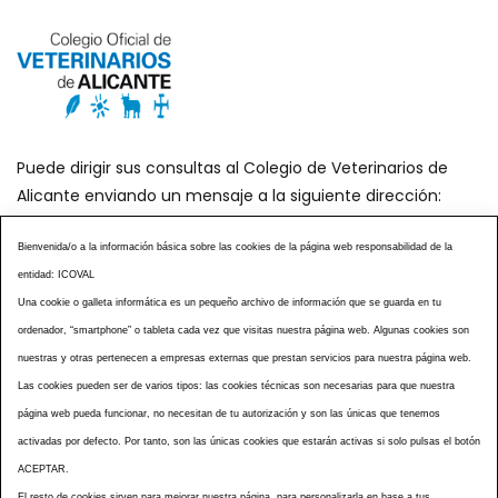
Puede dirigir sus consultas al Colegio de Veterinarios de
Alicante enviando un mensaje a la siguiente dirección:
secretaria@icoval.org
Bienvenida/o a la información básica sobre las cookies de la página web responsabilidad de la
entidad: ICOVAL
¿SABÍAS QUÉ?
AGENDA DE ACTOS
Una cookie o galleta informática es un pequeño archivo de información que se guarda en tu
CENTROS VETERINARIOS
TABLÓN ANUNCIOS
ordenador, “smartphone” o tableta cada vez que visitas nuestra página web. Algunas cookies son
CURSOS Y EVENTOS
TÉRMINOS Y CONDICIONES
nuestras y otras pertenecen a empresas externas que prestan servicios para nuestra página web.
Las cookies pueden ser de varios tipos: las cookies técnicas son necesarias para que nuestra
ESPECIAL COVID 19
página web pueda funcionar, no necesitan de tu autorización y son las únicas que tenemos
HISTORIA DE LA PROFESIÓN VETERINARIA ALICANTINA
activadas por defecto. Por tanto, son las únicas cookies que estarán activas si solo pulsas el botón
NOTICIAS
MULTIMEDIAS
BOLETINES CONSELL
ACEPTAR.
El resto de cookies sirven para mejorar nuestra página, para personalizarla en base a tus