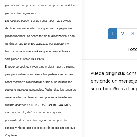
pertenecen a empresas externas que prestan servicios
para nuestra página web.
Las cookies pueden ser de varios tipos: las cookies
técnicas son necesarias para que nuestra página web
1
2
3
pueda funcionar, no necesitan de tu autorización y son
las únicas que tenemos activadas por defecto. Por
Tota
tanto, son las únicas cookies que estarán activas si
solo pulsas el botón ACEPTAR.
El resto de cookies sirven para mejorar nuestra página,
Puede dirigir sus cons
para personalizarla en base a tus preferencias, o para
enviando un mensaje a
poder mostrarte publicidad ajustada a tus búsquedas,
secretaria@icoval.or
gustos e intereses personales. Todas ellas las tenemos
desactivadas por defecto, pero puedes activarlas en
nuestro apartado CONFIGURACIÓN DE COOKIES:
toma el control y disfruta de una navegación
personalizada en nuestra página, con un paso tan
sencillo y rápido como la marcación de las casillas que
tú quieras.