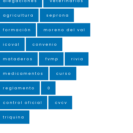
alegaciones
veterinarios
agricultura
seprona
formación
moreno del val
icoval
convenio
mataderos
fvmp
rivia
medicamentos
curso
reglamento
0
control oficial
cvcv
triquina