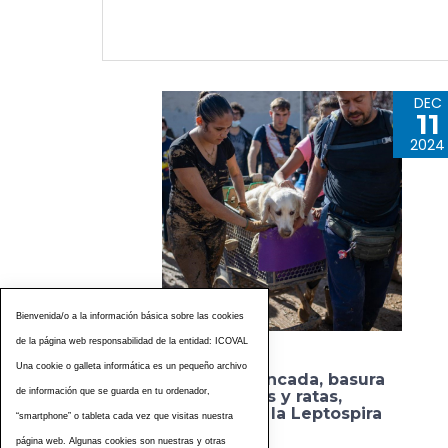
DEC
11
2024
Bienvenida/o a la información básica sobre las cookies
de la página web responsabilidad de la entidad: ICOVAL
Una cookie o galleta informática es un pequeño archivo
Fango, agua estancada, basura
de información que se guarda en tu ordenador,
orgánica en calles y ratas,
condiciones para la Leptospira
“smartphone” o tableta cada vez que visitas nuestra
página web. Algunas cookies son nuestras y otras