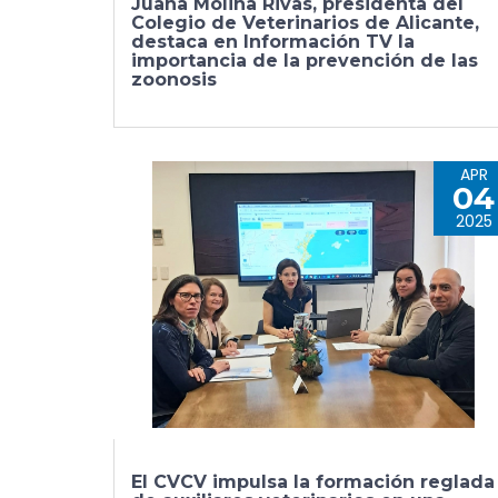
Juana Molina Rivas, presidenta del
Colegio de Veterinarios de Alicante,
destaca en Información TV la
importancia de la prevención de las
zoonosis
APR
04
2025
El CVCV impulsa la formación reglada