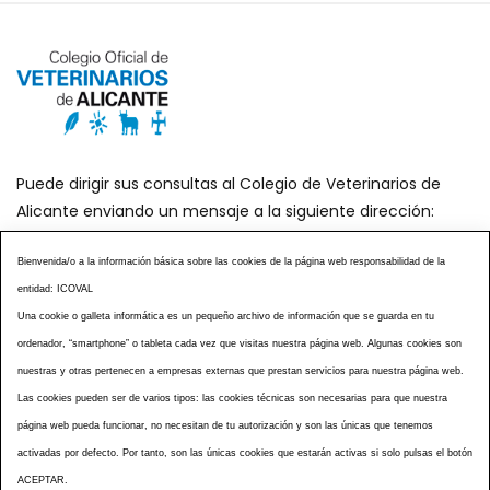
Puede dirigir sus consultas al Colegio de Veterinarios de
Alicante enviando un mensaje a la siguiente dirección:
secretaria@icoval.org
Bienvenida/o a la información básica sobre las cookies de la página web responsabilidad de la
entidad: ICOVAL
¿SABÍAS QUÉ?
AGENDA DE ACTOS
Una cookie o galleta informática es un pequeño archivo de información que se guarda en tu
CENTROS VETERINARIOS
TABLÓN ANUNCIOS
ordenador, “smartphone” o tableta cada vez que visitas nuestra página web. Algunas cookies son
CURSOS Y EVENTOS
TÉRMINOS Y CONDICIONES
nuestras y otras pertenecen a empresas externas que prestan servicios para nuestra página web.
Las cookies pueden ser de varios tipos: las cookies técnicas son necesarias para que nuestra
ESPECIAL COVID 19
página web pueda funcionar, no necesitan de tu autorización y son las únicas que tenemos
HISTORIA DE LA PROFESIÓN VETERINARIA ALICANTINA
activadas por defecto. Por tanto, son las únicas cookies que estarán activas si solo pulsas el botón
NOTICIAS
MULTIMEDIAS
BOLETINES CONSELL
ACEPTAR.