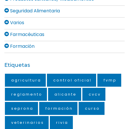
Seguridad Alimentaria
Varios
Farmacéuticas
Formación
Etiquetas
agricultura
control oficial
fvmp
reglamento
alicante
cvcv
seprona
formación
curso
veterinarios
rivia