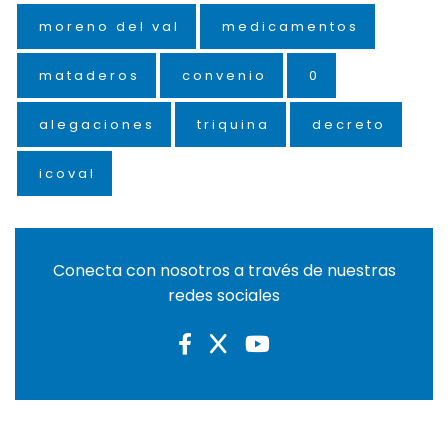
moreno del val
medicamentos
mataderos
convenio
0
alegaciones
triquina
decreto
icoval
Conecta con nosotros a través de nuestras
redes sociales