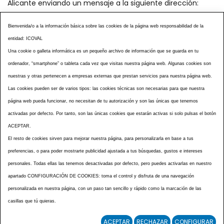
Alicante enviando un mensaje a la siguiente dirección:
secretaria@icoval.org
Bienvenida/o a la información básica sobre las cookies de la página web responsabilidad de la
entidad: ICOVAL
¿SABÍAS QUÉ?
AGENDA DE ACTOS
Una cookie o galleta informática es un pequeño archivo de información que se guarda en tu
CENTROS VETERINARIOS
TABLÓN ANUNCIOS
ordenador, “smartphone” o tableta cada vez que visitas nuestra página web. Algunas cookies son
CURSOS Y EVENTOS
TÉRMINOS Y CONDICIONES
nuestras y otras pertenecen a empresas externas que prestan servicios para nuestra página web.
ESPECIAL COVID 19
Las cookies pueden ser de varios tipos: las cookies técnicas son necesarias para que nuestra
página web pueda funcionar, no necesitan de tu autorización y son las únicas que tenemos
HISTORIA DE LA PROFESIÓN VETERINARIA ALICANTINA
activadas por defecto. Por tanto, son las únicas cookies que estarán activas si solo pulsas el botón
NOTICIAS
MULTIMEDIAS
BOLETINES CONSELL
ACEPTAR.
ACCESIBILIDAD
AVISO LEGAL
POLÍTICA PRIVACIDAD
El resto de cookies sirven para mejorar nuestra página, para personalizarla en base a tus
preferencias, o para poder mostrarte publicidad ajustada a tus búsquedas, gustos e intereses
POLÍTICA DE COOKIES
NOTICIAS ICOVAL
NOTICIAS OCV
personales. Todas ellas las tenemos desactivadas por defecto, pero puedes activarlas en nuestro
MAPA WEB
apartado CONFIGURACIÓN DE COOKIES: toma el control y disfruta de una navegación
personalizada en nuestra página, con un paso tan sencillo y rápido como la marcación de las
casillas que tú quieras.
ACEPTAR
RECHAZAR
CONFIGURAR