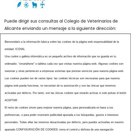
Puede dirigir sus consultas al Colegio de Veterinarios de
Alicante enviando un mensaje a la siguiente dirección:
secretaria@icoval.org
Bienvenida/o a la información básica sobre las cookies de la página web responsabilidad de la
entidad: ICOVAL
¿SABÍAS QUÉ?
AGENDA DE ACTOS
Una cookie o galleta informática es un pequeño archivo de información que se guarda en tu
CENTROS VETERINARIOS
TABLÓN ANUNCIOS
ordenador, “smartphone” o tableta cada vez que visitas nuestra página web. Algunas cookies son
CURSOS Y EVENTOS
TÉRMINOS Y CONDICIONES
nuestras y otras pertenecen a empresas externas que prestan servicios para nuestra página web.
Las cookies pueden ser de varios tipos: las cookies técnicas son necesarias para que nuestra
ESPECIAL COVID 19
página web pueda funcionar, no necesitan de tu autorización y son las únicas que tenemos
HISTORIA DE LA PROFESIÓN VETERINARIA ALICANTINA
activadas por defecto. Por tanto, son las únicas cookies que estarán activas si solo pulsas el botón
NOTICIAS
MULTIMEDIAS
BOLETINES CONSELL
ACEPTAR.
ACCESIBILIDAD
AVISO LEGAL
POLÍTICA PRIVACIDAD
El resto de cookies sirven para mejorar nuestra página, para personalizarla en base a tus
preferencias, o para poder mostrarte publicidad ajustada a tus búsquedas, gustos e intereses
POLÍTICA DE COOKIES
NOTICIAS ICOVAL
NOTICIAS OCV
personales. Todas ellas las tenemos desactivadas por defecto, pero puedes activarlas en nuestro
MAPA WEB
apartado CONFIGURACIÓN DE COOKIES: toma el control y disfruta de una navegación