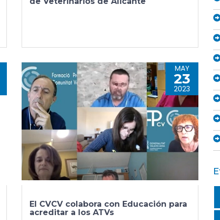
de Veterinarios de Alicante
MAY
23
2023
E
El CVCV colabora con Educación para
acreditar a los ATVs