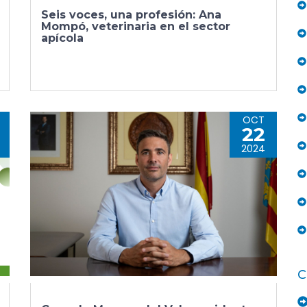
Seis voces, una profesión: Ana
Mompó, veterinaria en el sector
apícola
OCT
22
2024
C