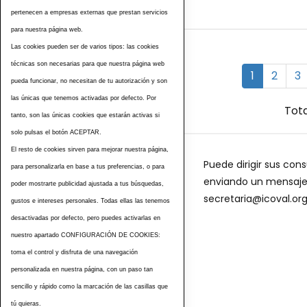
pertenecen a empresas externas que prestan servicios
para nuestra página web.
Las cookies pueden ser de varios tipos: las cookies
técnicas son necesarias para que nuestra página web
1
2
3
pueda funcionar, no necesitan de tu autorización y son
las únicas que tenemos activadas por defecto. Por
Tota
tanto, son las únicas cookies que estarán activas si
solo pulsas el botón ACEPTAR.
El resto de cookies sirven para mejorar nuestra página,
Puede dirigir sus cons
para personalizarla en base a tus preferencias, o para
enviando un mensaje a
poder mostrarte publicidad ajustada a tus búsquedas,
secretaria@icoval.or
gustos e intereses personales. Todas ellas las tenemos
desactivadas por defecto, pero puedes activarlas en
nuestro apartado CONFIGURACIÓN DE COOKIES:
toma el control y disfruta de una navegación
personalizada en nuestra página, con un paso tan
sencillo y rápido como la marcación de las casillas que
tú quieras.