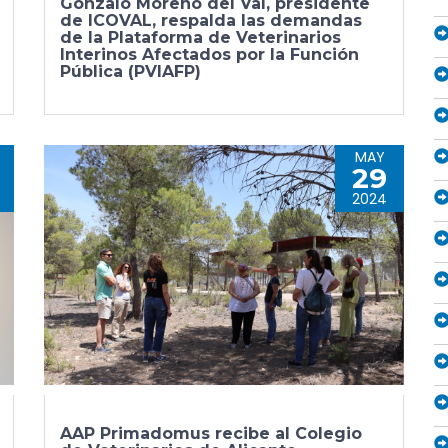
Gonzalo Moreno del Val, presidente
de ICOVAL, respalda las demandas
de la Plataforma de Veterinarios
Interinos Afectados por la Función
Pública (PVIAFP)
MAY
29
2024
AAP Primadomus recibe al Colegio