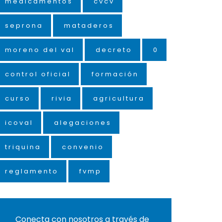
medicamentos
cvcv
seprona
mataderos
moreno del val
decreto
0
control oficial
formación
curso
rivia
agricultura
icoval
alegaciones
triquina
convenio
reglamento
fvmp
Conecta con nosotros a través de