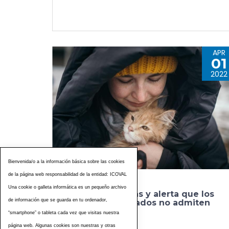
APR
01
2022
Bienvenida/o a la información básica sobre las cookies
de la página web responsabilidad de la entidad: ICOVAL
Una cookie o galleta informática es un pequeño archivo
Icoval pide ayudas y alerta que los
de información que se guarda en tu ordenador,
albergues habilitados no admiten
perros
“smartphone” o tableta cada vez que visitas nuestra
página web. Algunas cookies son nuestras y otras