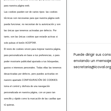
para nuestra página web.
Las cookies pueden ser de varios tipos: las cookies
técnicas son necesarias para que nuestra página web
pueda funcionar, no necesitan de tu autorización y son
las únicas que tenemos activadas por defecto. Por
tanto, son las únicas cookies que estarán activas si
solo pulsas el botón ACEPTAR.
El resto de cookies sirven para mejorar nuestra página,
Puede dirigir sus cons
para personalizarla en base a tus preferencias, o para
enviando un mensaje a
poder mostrarte publicidad ajustada a tus búsquedas,
secretaria@icoval.or
gustos e intereses personales. Todas ellas las tenemos
desactivadas por defecto, pero puedes activarlas en
nuestro apartado CONFIGURACIÓN DE COOKIES:
toma el control y disfruta de una navegación
personalizada en nuestra página, con un paso tan
sencillo y rápido como la marcación de las casillas que
tú quieras.