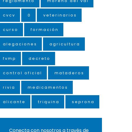
reglamento
moreno del val
cvcv
0
veterinarios
curso
formación
alegaciones
agricultura
fvmp
decreto
control oficial
mataderos
rivia
medicamentos
alicante
triquina
seprona
Conecta con nosotros a través de