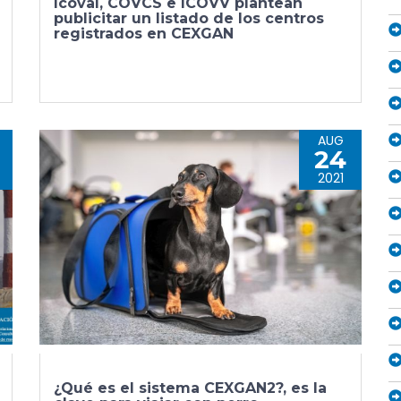
Icoval, COVCS e ICOVV plantean
publicitar un listado de los centros
registrados en CEXGAN
AUG
24
2021
¿Qué es el sistema CEXGAN2?, es la