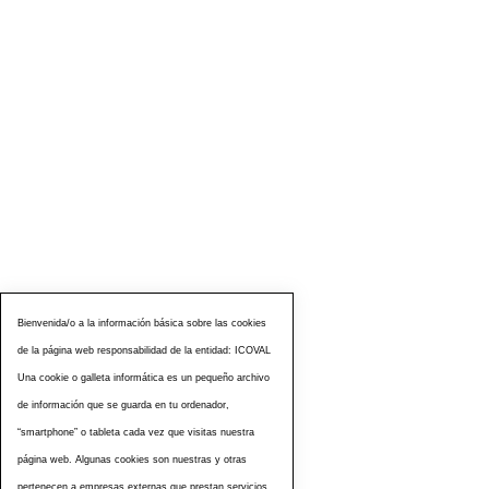
Bienvenida/o a la información básica sobre las cookies
de la página web responsabilidad de la entidad: ICOVAL
Una cookie o galleta informática es un pequeño archivo
de información que se guarda en tu ordenador,
“smartphone” o tableta cada vez que visitas nuestra
página web. Algunas cookies son nuestras y otras
pertenecen a empresas externas que prestan servicios