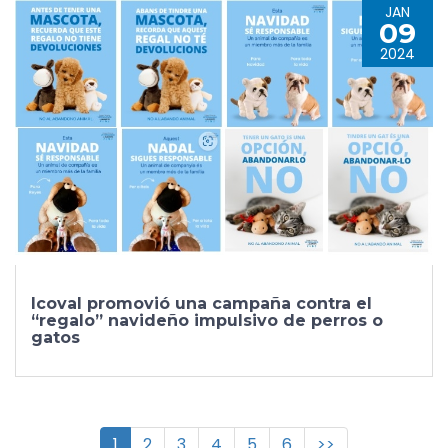
JAN
09
2024
Icoval promovió una campaña contra el
“regalo” navideño impulsivo de perros o
gatos
1
2
3
4
5
6
>>