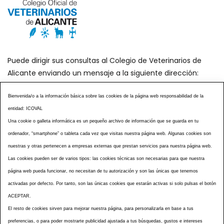
Puede dirigir sus consultas al Colegio de Veterinarios de
Alicante enviando un mensaje a la siguiente dirección:
secretaria@icoval.org
Bienvenida/o a la información básica sobre las cookies de la página web responsabilidad de la
entidad: ICOVAL
¿SABÍAS QUÉ?
AGENDA DE ACTOS
Una cookie o galleta informática es un pequeño archivo de información que se guarda en tu
CENTROS VETERINARIOS
TABLÓN ANUNCIOS
ordenador, “smartphone” o tableta cada vez que visitas nuestra página web. Algunas cookies son
CURSOS Y EVENTOS
TÉRMINOS Y CONDICIONES
nuestras y otras pertenecen a empresas externas que prestan servicios para nuestra página web.
ESPECIAL COVID 19
Las cookies pueden ser de varios tipos: las cookies técnicas son necesarias para que nuestra
página web pueda funcionar, no necesitan de tu autorización y son las únicas que tenemos
HISTORIA DE LA PROFESIÓN VETERINARIA ALICANTINA
activadas por defecto. Por tanto, son las únicas cookies que estarán activas si solo pulsas el botón
NOTICIAS
MULTIMEDIAS
BOLETINES CONSELL
ACEPTAR.
ACCESIBILIDAD
AVISO LEGAL
POLÍTICA PRIVACIDAD
El resto de cookies sirven para mejorar nuestra página, para personalizarla en base a tus
preferencias, o para poder mostrarte publicidad ajustada a tus búsquedas, gustos e intereses