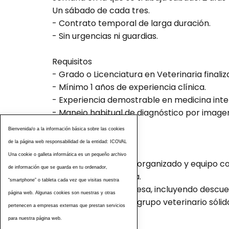
Un sábado de cada tres.
- Contrato temporal de larga duración.
- Sin urgencias ni guardias.
Requisitos
- Grado o Licenciatura en Veterinaria finaliz
- Mínimo 1 años de experiencia clínica.
- Experiencia demostrable en medicina inte
- Manejo habitual de diagnóstico por image
Bienvenida/o a la información básica sobre las cookies
¿Qué ofrecemos?
de la página web responsabilidad de la entidad: ICOVAL
Una cookie o galleta informática es un pequeño archivo
- Entorno de trabajo organizado y equipo co
de información que se guarda en tu ordenador,
- Formación continua.
“smartphone” o tableta cada vez que visitas nuestra
- Beneficios de empresa, incluyendo descue
página web. Algunas cookies son nuestras y otras
- Incorporación a un grupo veterinario sólid
pertenecen a empresas externas que prestan servicios
para nuestra página web.
Contacto: