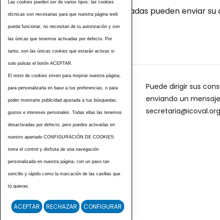
Las cookies pueden ser de varios tipos: las cookies
Las personas interesadas pueden enviar su 
técnicas son necesarias para que nuestra página web
pueda funcionar, no necesitan de tu autorización y son
las únicas que tenemos activadas por defecto. Por
tanto, son las únicas cookies que estarán activas si
solo pulsas el botón ACEPTAR.
El resto de cookies sirven para mejorar nuestra página,
Puede dirigir sus cons
para personalizarla en base a tus preferencias, o para
enviando un mensaje a
poder mostrarte publicidad ajustada a tus búsquedas,
secretaria@icoval.or
gustos e intereses personales. Todas ellas las tenemos
desactivadas por defecto, pero puedes activarlas en
nuestro apartado CONFIGURACIÓN DE COOKIES:
toma el control y disfruta de una navegación
personalizada en nuestra página, con un paso tan
sencillo y rápido como la marcación de las casillas que
tú quieras.
ACEPTAR
RECHAZAR
CONFIGURAR