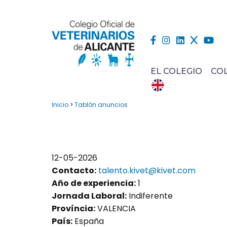
EL COLEGIO
CO
Inicio
>
Tablón anuncios
12-05-2026
Contacto:
talento.kivet@kivet.com
Año de experiencia:
1
Jornada Laboral:
Indiferente
Província:
VALENCIA
País:
España