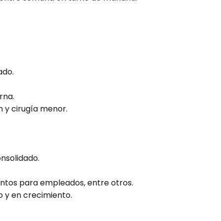
ado.
rna.
n y cirugía menor.
nsolidado.
ntos para empleados, entre otros.
o y en crecimiento.