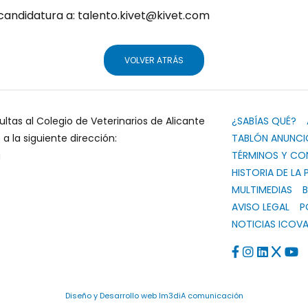
candidatura a: talento.kivet@kivet.com
VOLVER ATRÁS
ultas al Colegio de Veterinarios de Alicante
¿SABÍAS QUÉ?
 la siguiente dirección:
TABLÓN ANUNCI
g
TÉRMINOS Y CO
HISTORIA DE LA 
MULTIMEDIAS
B
AVISO LEGAL
P
NOTICIAS ICOVA
Diseño y Desarrollo web Im3diA comunicación