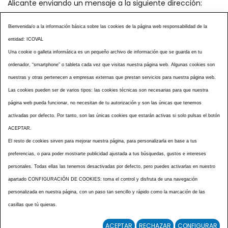
Alicante enviando un mensaje a la siguiente dirección:
secretaria@icoval.org
Bienvenida/o a la información básica sobre las cookies de la página web responsabilidad de la
entidad: ICOVAL
¿SABÍAS QUÉ?
AGENDA DE ACTOS
Una cookie o galleta informática es un pequeño archivo de información que se guarda en tu
CENTROS VETERINARIOS
TABLÓN ANUNCIOS
ordenador, “smartphone” o tableta cada vez que visitas nuestra página web. Algunas cookies son
CURSOS Y EVENTOS
TÉRMINOS Y CONDICIONES
nuestras y otras pertenecen a empresas externas que prestan servicios para nuestra página web.
ESPECIAL COVID 19
Las cookies pueden ser de varios tipos: las cookies técnicas son necesarias para que nuestra
página web pueda funcionar, no necesitan de tu autorización y son las únicas que tenemos
HISTORIA DE LA PROFESIÓN VETERINARIA ALICANTINA
activadas por defecto. Por tanto, son las únicas cookies que estarán activas si solo pulsas el botón
NOTICIAS
MULTIMEDIAS
BOLETINES CONSELL
ACEPTAR.
ACCESIBILIDAD
AVISO LEGAL
POLÍTICA PRIVACIDAD
El resto de cookies sirven para mejorar nuestra página, para personalizarla en base a tus
preferencias, o para poder mostrarte publicidad ajustada a tus búsquedas, gustos e intereses
POLÍTICA DE COOKIES
NOTICIAS ICOVAL
NOTICIAS OCV
personales. Todas ellas las tenemos desactivadas por defecto, pero puedes activarlas en nuestro
MAPA WEB
apartado CONFIGURACIÓN DE COOKIES: toma el control y disfruta de una navegación
personalizada en nuestra página, con un paso tan sencillo y rápido como la marcación de las
casillas que tú quieras.
ACEPTAR
RECHAZAR
CONFIGURAR