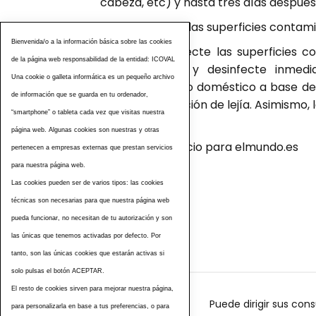
cabeza, etc) y hasta tres días despué
• Limpie y desinfecte las superficies conta
Bienvenida/o a la información básica sobre las cookies
Limpie y desinfecte las superficies 
de la página web responsabilidad de la entidad: ICOVAL
diarrea, limpie y desinfecte inmed
Una cookie o galleta informática es un pequeño archivo
limpiador de uso doméstico a base de 
de información que se guarda en tu ordenador,
utilizar una solución de lejía. Asimism
“smartphone” o tableta cada vez que visitas nuestra
materia fecal.
página web. Algunas cookies son nuestras y otras
Fuente: Cristina G. Lucio para elmundo.es
pertenecen a empresas externas que prestan servicios
para nuestra página web.
Las cookies pueden ser de varios tipos: las cookies
Etiquetas
técnicas son necesarias para que nuestra página web
pueda funcionar, no necesitan de tu autorización y son
las únicas que tenemos activadas por defecto. Por
tanto, son las únicas cookies que estarán activas si
solo pulsas el botón ACEPTAR.
El resto de cookies sirven para mejorar nuestra página,
Puede dirigir sus cons
para personalizarla en base a tus preferencias, o para