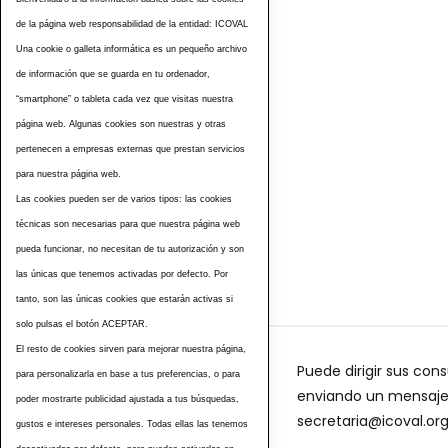
de la página web responsabilidad de la entidad: ICOVAL
Una cookie o galleta informática es un pequeño archivo
de información que se guarda en tu ordenador,
“smartphone” o tableta cada vez que visitas nuestra
página web. Algunas cookies son nuestras y otras
pertenecen a empresas externas que prestan servicios
para nuestra página web.
Las cookies pueden ser de varios tipos: las cookies
Etiquetas
técnicas son necesarias para que nuestra página web
pueda funcionar, no necesitan de tu autorización y son
las únicas que tenemos activadas por defecto. Por
tanto, son las únicas cookies que estarán activas si
solo pulsas el botón ACEPTAR.
El resto de cookies sirven para mejorar nuestra página,
Puede dirigir sus cons
para personalizarla en base a tus preferencias, o para
enviando un mensaje a
poder mostrarte publicidad ajustada a tus búsquedas,
secretaria@icoval.or
gustos e intereses personales. Todas ellas las tenemos