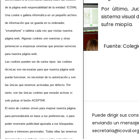
Por último, Ju
de la página web responsabilidad de la entidad: ICOVAL
sistema visual 
Una cookie o galleta informática es un pequeño archivo
sufre miopía.
de información que se guarda en tu ordenador,
“smartphone” o tableta cada vez que visitas nuestra
página web. Algunas cookies son nuestras y otras
Fuente: Colegio
pertenecen a empresas externas que prestan servicios
para nuestra página web.
Las cookies pueden ser de varios tipos: las cookies
Etiquetas
técnicas son necesarias para que nuestra página web
pueda funcionar, no necesitan de tu autorización y son
las únicas que tenemos activadas por defecto. Por
tanto, son las únicas cookies que estarán activas si
solo pulsas el botón ACEPTAR.
El resto de cookies sirven para mejorar nuestra página,
Puede dirigir sus cons
para personalizarla en base a tus preferencias, o para
enviando un mensaje a
poder mostrarte publicidad ajustada a tus búsquedas,
secretaria@icoval.or
gustos e intereses personales. Todas ellas las tenemos