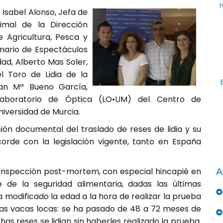
r
 Isabel Alonso, Jefa de
imal de la Dirección
e Agricultura, Pesca y
rinario de Espectáculos
dad, Alberto Mas Soler,
l Toro de Lidia de la
uan Mª Bueno García,
Laboratorio de Óptica (LO•UM) del Centro de
niversidad de Murcia.
ión documental del traslado de reses de lidia y su
orde con la legislación vigente, tanto en España
la inspección post-mortem, con especial hincapié en
A
 de la seguridad alimentaria, dadas las últimas
ha modificado la edad a la hora de realizar la prueba
as vacas locas: se ha pasado de 48 a 72 meses de
has reses se lidian sin haberles realizado la prueba.