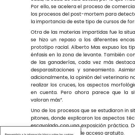
Por ello, se acelera el proceso de comerci
los procesos del post-mortem para detecta
la importancia de este tipo de cursos de fo
Otra de las materias impartidas fue la situ
se hizo un repaso a los diferentes encas
prototipo racial. Alberto Mas expuso los ti
énfasis en la zona de levante. También com
de las ganaderías, cada vez más destacad
desparasitaciones y saneamiento. Asimi
adicionalmente, la opinión del veterinario 
realizar los cruces, los aspectos morfoló
en cuenta. Pero ahora parece que la s
valoran más”.
Uno de los procesos que se estudiaron in si
pitones, donde explicaron los aspectos téc
escayolado con una exposición práctica. D
información taurina de acceso gratuito.
Bienvenida/o a la información básica sobre las cookies