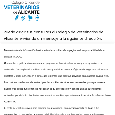
Puede dirigir sus consultas al Colegio de Veterinarios de
Alicante enviando un mensaje a la siguiente dirección:
secretaria@icoval.org
Bienvenida/o a la información básica sobre las cookies de la página web responsabilidad de la
entidad: ICOVAL
¿SABÍAS QUÉ?
AGENDA DE ACTOS
Una cookie o galleta informática es un pequeño archivo de información que se guarda en tu
CENTROS VETERINARIOS
TABLÓN ANUNCIOS
ordenador, “smartphone” o tableta cada vez que visitas nuestra página web. Algunas cookies son
CURSOS Y EVENTOS
TÉRMINOS Y CONDICIONES
nuestras y otras pertenecen a empresas externas que prestan servicios para nuestra página web.
ESPECIAL COVID 19
Las cookies pueden ser de varios tipos: las cookies técnicas son necesarias para que nuestra
página web pueda funcionar, no necesitan de tu autorización y son las únicas que tenemos
HISTORIA DE LA PROFESIÓN VETERINARIA ALICANTINA
activadas por defecto. Por tanto, son las únicas cookies que estarán activas si solo pulsas el botón
NOTICIAS
MULTIMEDIAS
BOLETINES CONSELL
ACEPTAR.
ACCESIBILIDAD
AVISO LEGAL
POLÍTICA PRIVACIDAD
El resto de cookies sirven para mejorar nuestra página, para personalizarla en base a tus
preferencias, o para poder mostrarte publicidad ajustada a tus búsquedas, gustos e intereses