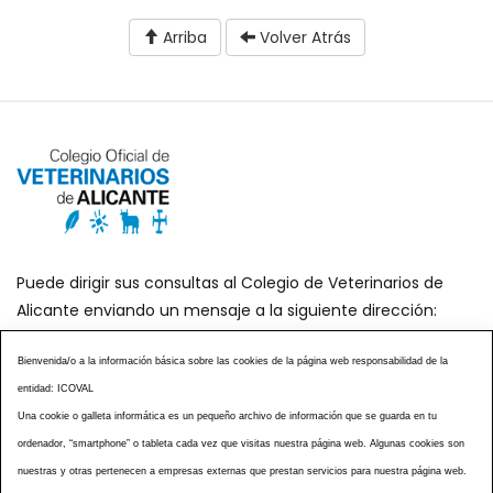
Arriba
Volver Atrás
Puede dirigir sus consultas al Colegio de Veterinarios de
Alicante enviando un mensaje a la siguiente dirección:
secretaria@icoval.org
Bienvenida/o a la información básica sobre las cookies de la página web responsabilidad de la
entidad: ICOVAL
¿SABÍAS QUÉ?
AGENDA DE ACTOS
Una cookie o galleta informática es un pequeño archivo de información que se guarda en tu
CENTROS VETERINARIOS
TABLÓN ANUNCIOS
ordenador, “smartphone” o tableta cada vez que visitas nuestra página web. Algunas cookies son
CURSOS Y EVENTOS
TÉRMINOS Y CONDICIONES
nuestras y otras pertenecen a empresas externas que prestan servicios para nuestra página web.