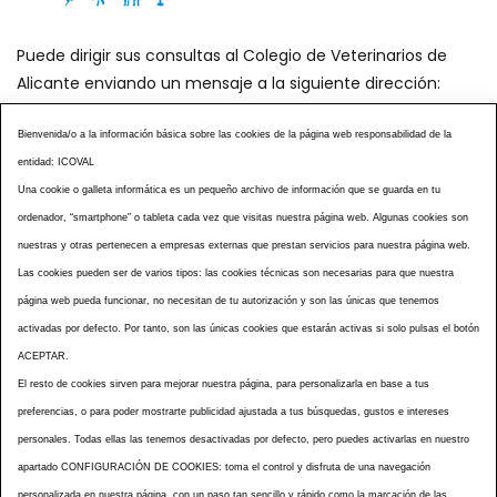
Puede dirigir sus consultas al Colegio de Veterinarios de
Alicante enviando un mensaje a la siguiente dirección:
secretaria@icoval.org
Bienvenida/o a la información básica sobre las cookies de la página web responsabilidad de la
entidad: ICOVAL
¿SABÍAS QUÉ?
AGENDA DE ACTOS
Una cookie o galleta informática es un pequeño archivo de información que se guarda en tu
CENTROS VETERINARIOS
TABLÓN ANUNCIOS
ordenador, “smartphone” o tableta cada vez que visitas nuestra página web. Algunas cookies son
CURSOS Y EVENTOS
TÉRMINOS Y CONDICIONES
nuestras y otras pertenecen a empresas externas que prestan servicios para nuestra página web.
ESPECIAL COVID 19
Las cookies pueden ser de varios tipos: las cookies técnicas son necesarias para que nuestra
página web pueda funcionar, no necesitan de tu autorización y son las únicas que tenemos
HISTORIA DE LA PROFESIÓN VETERINARIA ALICANTINA
activadas por defecto. Por tanto, son las únicas cookies que estarán activas si solo pulsas el botón
NOTICIAS
MULTIMEDIAS
BOLETINES CONSELL
ACEPTAR.
ACCESIBILIDAD
AVISO LEGAL
POLÍTICA PRIVACIDAD
El resto de cookies sirven para mejorar nuestra página, para personalizarla en base a tus
preferencias, o para poder mostrarte publicidad ajustada a tus búsquedas, gustos e intereses
POLÍTICA DE COOKIES
NOTICIAS ICOVAL
NOTICIAS OCV
personales. Todas ellas las tenemos desactivadas por defecto, pero puedes activarlas en nuestro
MAPA WEB
apartado CONFIGURACIÓN DE COOKIES: toma el control y disfruta de una navegación
personalizada en nuestra página, con un paso tan sencillo y rápido como la marcación de las