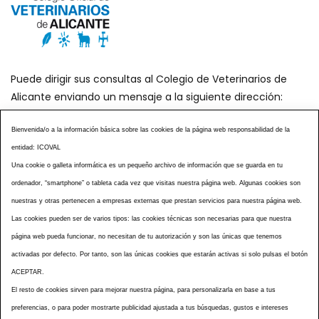
Puede dirigir sus consultas al Colegio de Veterinarios de
Alicante enviando un mensaje a la siguiente dirección:
secretaria@icoval.org
Bienvenida/o a la información básica sobre las cookies de la página web responsabilidad de la
entidad: ICOVAL
¿SABÍAS QUÉ?
AGENDA DE ACTOS
Una cookie o galleta informática es un pequeño archivo de información que se guarda en tu
CENTROS VETERINARIOS
TABLÓN ANUNCIOS
ordenador, “smartphone” o tableta cada vez que visitas nuestra página web. Algunas cookies son
CURSOS Y EVENTOS
TÉRMINOS Y CONDICIONES
nuestras y otras pertenecen a empresas externas que prestan servicios para nuestra página web.
ESPECIAL COVID 19
Las cookies pueden ser de varios tipos: las cookies técnicas son necesarias para que nuestra
página web pueda funcionar, no necesitan de tu autorización y son las únicas que tenemos
HISTORIA DE LA PROFESIÓN VETERINARIA ALICANTINA
activadas por defecto. Por tanto, son las únicas cookies que estarán activas si solo pulsas el botón
NOTICIAS
MULTIMEDIAS
BOLETINES CONSELL
ACEPTAR.
ACCESIBILIDAD
AVISO LEGAL
POLÍTICA PRIVACIDAD
El resto de cookies sirven para mejorar nuestra página, para personalizarla en base a tus
preferencias, o para poder mostrarte publicidad ajustada a tus búsquedas, gustos e intereses
POLÍTICA DE COOKIES
NOTICIAS ICOVAL
NOTICIAS OCV